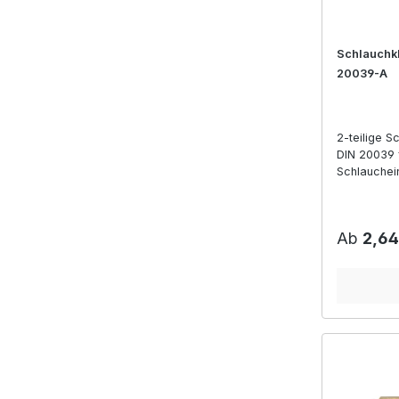
Schlauchk
20039-A
2-teilige 
DIN 20039 f
Schlauchei
Reguläre
Ab
2,64