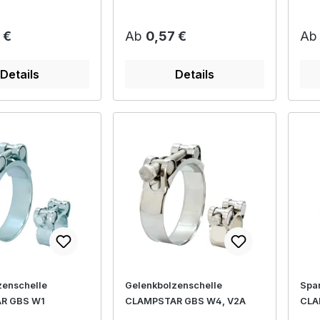
e von 9mm
W4 S
r Preis:
Regulärer Preis:
Reg
 €
Ab
0,57 €
A
Details
Details
zenschelle
Gelenkbolzenschelle
Spa
R GBS W1
CLAMPSTAR GBS W4, V2A
CLA