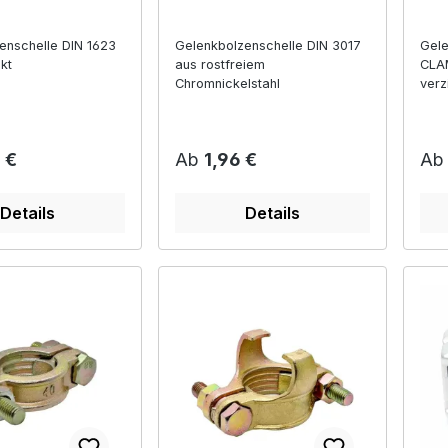
enschelle DIN 1623
Gelenkbolzenschelle DIN 3017
Gele
nkt
aus rostfreiem
CLA
Chromnickelstahl
verz
r Preis:
Regulärer Preis:
Reg
 €
Ab
1,96 €
A
Details
Details