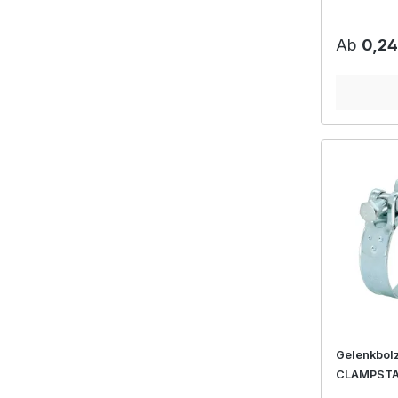
Bandbreit
Reguläre
Ab
0,24
Gelenkbol
CLAMPSTA