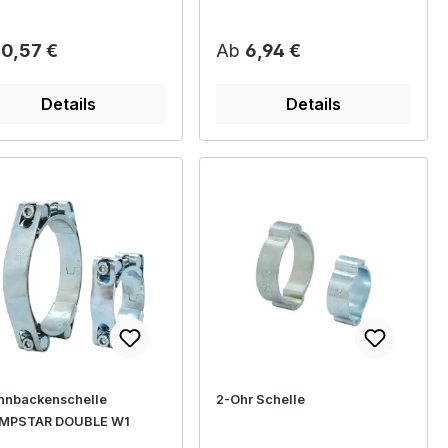
12 mit Band 12mm
ulärer Preis:
Regulärer Preis:
b
0,57 €
Ab
6,94 €
Details
Details
nnbackenschelle
2-Ohr Schelle
MPSTAR DOUBLE W1