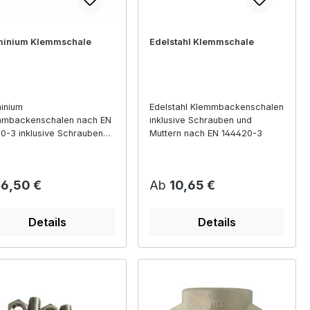
minium Klemmschale
Edelstahl Klemmschale
inium
Edelstahl Klemmbackenschalen
mmbackenschalen nach EN
inklusive Schrauben und
0-3 inklusive Schrauben
Muttern nach EN 144420-3
Muttern
ulärer Preis:
Regulärer Preis:
b
6,50 €
Ab
10,65 €
Details
Details