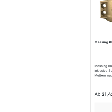
Messing K
Messing K
inklusive 
Muttern na
Reguläre
Ab
21,4