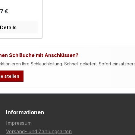
r Preis:
7 €
Details
hen Schläuche mit Anschlüssen?
ktionieren Ihre Schlauchleitung. Schnell geliefert. Sofort einsatzbere
e stellen
Informationen
Impressum
Versand- und Zahlungsarten