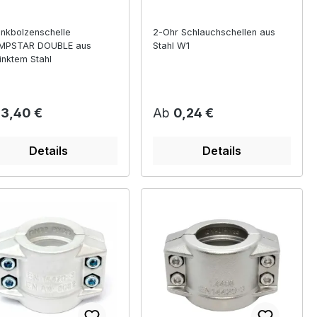
nkbolzenschelle
2-Ohr Schlauchschellen aus
MPSTAR DOUBLE aus
Stahl W1
inktem Stahl
ulärer Preis:
Regulärer Preis:
b
3,40 €
Ab
0,24 €
Details
Details