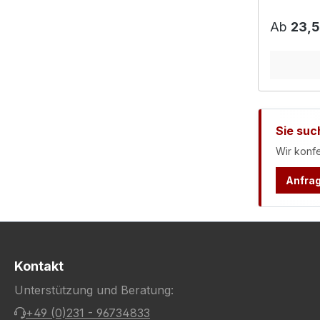
Reguläre
Ab
23,5
Sie suc
Wir konfe
Anfrag
Kontakt
Unterstützung und Beratung:
+49 (0)231 - 96734833