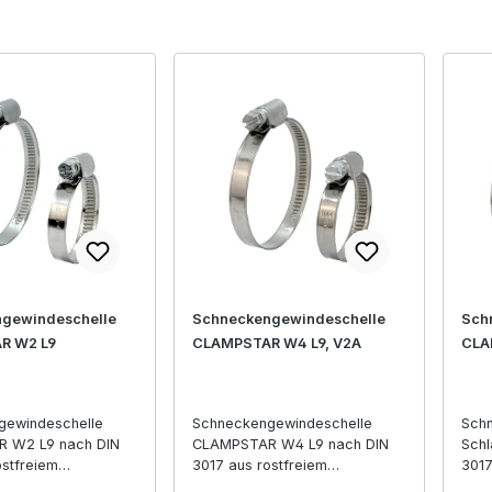
gewindeschelle
Schneckengewindeschelle
Sch
R W2 L9
CLAMPSTAR W4 L9, V2A
CLA
gewindeschelle
Schneckengewindeschelle
Sch
 W2 L9 nach DIN
CLAMPSTAR W4 L9 nach DIN
Schl
ostfreiem
3017 aus rostfreiem
3017
mit einer
Chromnickelstahl
Chr