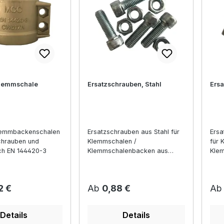
lemmschale
Ersatzschrauben, Stahl
Ersa
lemmbackenschalen
Ersatzschrauben aus Stahl für
Ersa
Schrauben und
Klemmschalen /
für 
ch EN 144420-3
Klemmschalenbacken aus
Kle
Aluminium, Edelstahl, Messing
Alum
und Stahlguss
und 
r Preis:
Regulärer Preis:
Reg
2 €
Ab
0,88 €
A
Details
Details