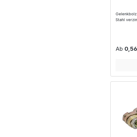
Gelenkbolz
Stahl verzi
Reguläre
Ab
0,56