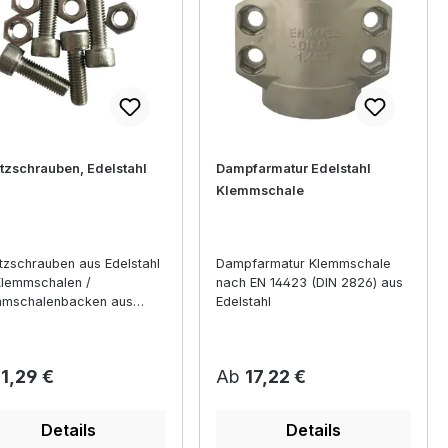
tzschrauben, Edelstahl
Dampfarmatur Edelstahl
Klemmschale
tzschrauben aus Edelstahl
Dampfarmatur Klemmschale
Klemmschalen /
nach EN 14423 (DIN 2826) aus
mmschalenbacken aus
Edelstahl
inium, Edelstahl, Messing
Stahlguss
ulärer Preis:
Regulärer Preis:
b
1,29 €
Ab
17,22 €
Details
Details