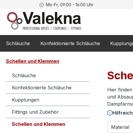
Mo-Fr, 09:00 - 16:00 Uhr
springen
Zur Hauptnavigation springen
Schläuche
Konfektionierte Schläuche
Kupplung
Schellen und Klemmen
Sche
Schläuche
Konfektionierte Schläuche
Hier finde
und Absaug
Kupplungen
Dampfarmat
Fittings und Zubehör
Hilfreic
Schellen und Klemmen
Material