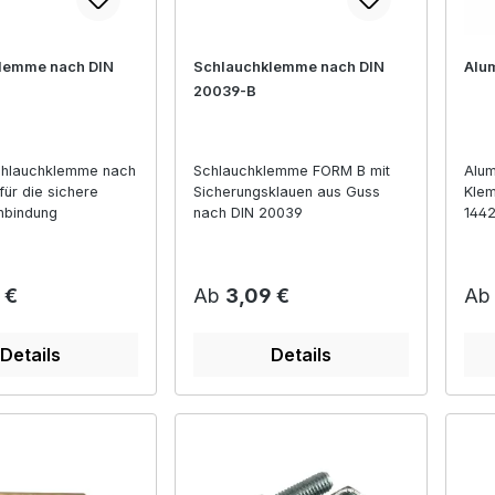
lemme nach DIN
Schlauchklemme nach DIN
Alu
20039-B
Schlauchklemme nach
Schlauchklemme FORM B mit
Alum
ür die sichere
Sicherungsklauen aus Guss
Kle
nbindung
nach DIN 20039
1442
und 
r Preis:
Regulärer Preis:
Reg
 €
Ab
3,09 €
A
Details
Details