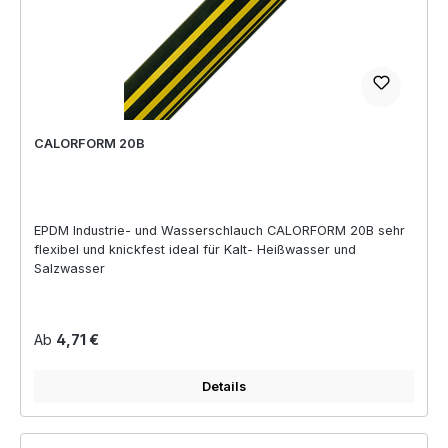
CALORFORM 20B
EPDM Industrie- und Wasserschlauch CALORFORM 20B sehr
flexibel und knickfest ideal für Kalt- Heißwasser und
Salzwasser
Regulärer Preis:
Ab
4,71 €
Details