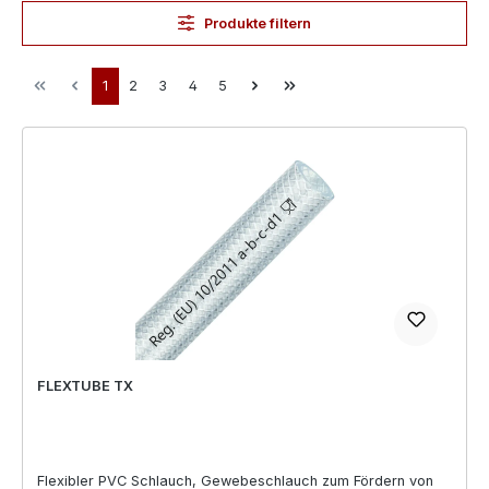
Produkte filtern
Seite
Seite
Seite
Seite
Seite
1
2
3
4
5
FLEXTUBE TX
Flexibler PVC Schlauch, Gewebeschlauch zum Fördern von