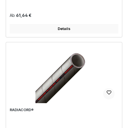
Regulärer Preis:
Ab
61,64 €
Details
RADIACORD®