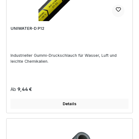
UNIWATER-D P12
Industrieller Gummi-Druckschlauch für Wasser, Luft und
leichte Chemikalien.
Regulärer Preis:
Ab
9,44 €
Details