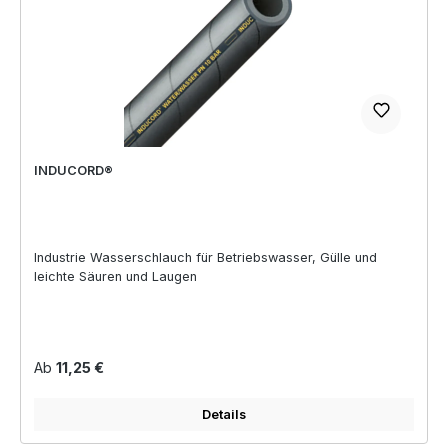
INDUCORD®
Industrie Wasserschlauch für Betriebswasser, Gülle und
leichte Säuren und Laugen
Regulärer Preis:
Ab
11,25 €
Details