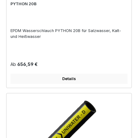
PYTHON 20B
EPDM Wasserschlauch PYTHON 20B für Salzwasser, Kalt-
und Heißwasser
Regulärer Preis:
Ab
656,59 €
Details