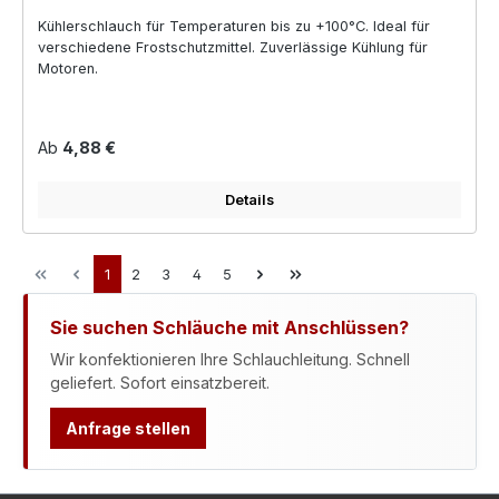
Kühlerschlauch für Temperaturen bis zu +100°C. Ideal für
verschiedene Frostschutzmittel. Zuverlässige Kühlung für
Motoren.
Regulärer Preis:
Ab
4,88 €
Details
Seite
Seite
Seite
Seite
Seite
1
2
3
4
5
Sie suchen Schläuche mit Anschlüssen?
Wir konfektionieren Ihre Schlauchleitung. Schnell
geliefert. Sofort einsatzbereit.
Anfrage stellen