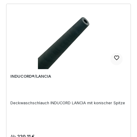
INDUCORD®/LANCIA
Deckwaschschlauch INDUCORD LANCIA mit konischer Spitze
Regulärer Preis:
Ab
220,11 €