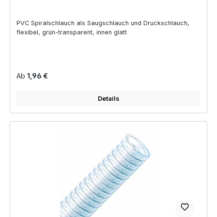
PVC Spiralschlauch als Saugschlauch und Druckschlauch,
flexibel, grün-transparent, innen glatt
Regulärer Preis:
Ab
1,96 €
Details