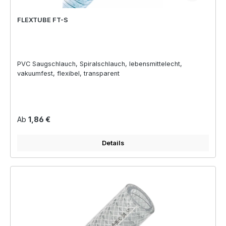
FLEXTUBE FT-S
PVC Saugschlauch, Spiralschlauch, lebensmittelecht,
vakuumfest, flexibel, transparent
Regulärer Preis:
Ab
1,86 €
Details