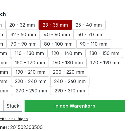
auswählen
ich
m
20 - 32 mm
23 - 35 mm
25 - 40 mm
mm
32 - 50 mm
40 - 60 mm
50 - 70 mm
mm
70 - 90 mm
80 - 100 mm
90 - 110 mm
 mm
110 - 130 mm
120 - 140 mm
130 - 150 mm
 mm
150 - 170 mm
160 - 180 mm
170 - 190 mm
0 mm
190 - 210 mm
200 - 220 mm
 mm
220 - 240 mm
240 - 260 mm
0 mm
270 - 290 mm
290 - 310 mm
 Anzahl: Gib den gewünschten Wert ein 
Stück
In den Warenkorb
ttel hinzufügen
mer:
201502303500