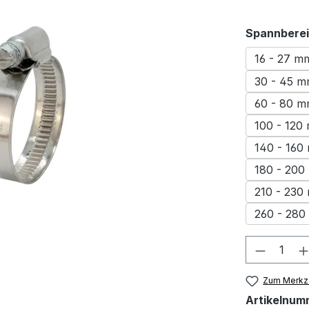
Spannbere
16 - 27 m
30 - 45 
60 - 80 
100 - 120
140 - 160
180 - 20
210 - 230
260 - 28
Produkt
Zum Merkze
Artikelnum