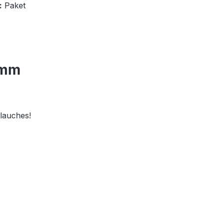
:
Paket
 mm
lauches!