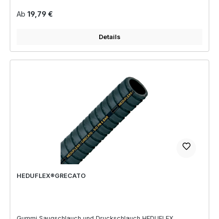
Regulärer Preis:
Ab
19,79 €
Details
HEDUFLEX®GRECATO
Gummi Saugschlauch und Druckschlauch HEDUFLEX