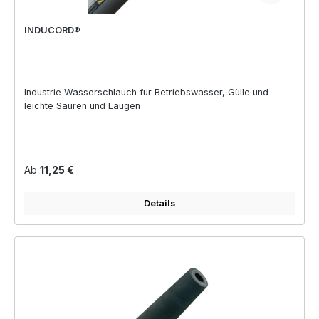
INDUCORD®
Industrie Wasserschlauch für Betriebswasser, Gülle und
leichte Säuren und Laugen
Regulärer Preis:
Ab
11,25 €
Details