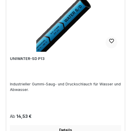
UNIWATER-SD P13
Industrieller Gummi-Saug- und Druckschlauch für Wasser und
Abwasser.
Regulärer Preis:
Ab
14,53 €
Details