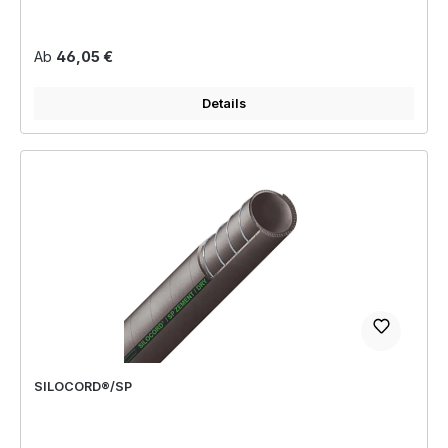
Regulärer Preis:
Ab
46,05 €
Details
SILOCORD®/SP