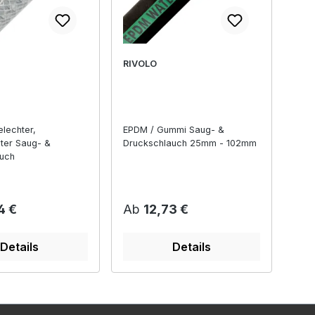
RIVOLO
elechter,
EPDM / Gummi Saug- &
ter Saug- &
Druckschlauch 25mm - 102mm
uch
r Preis:
Regulärer Preis:
4 €
Ab
12,73 €
Details
Details