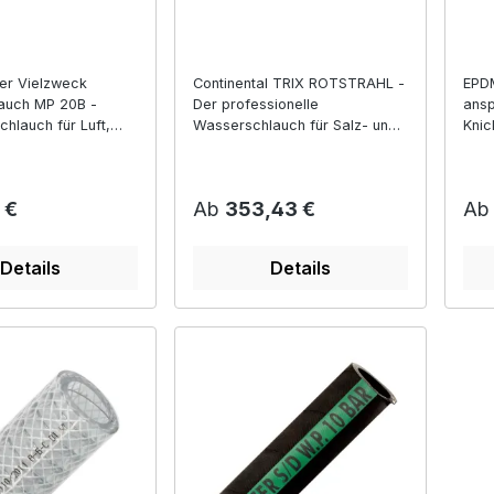
ler Vielzweck
Continental TRIX ROTSTRAHL -
EPDM
auch MP 20B -
Der professionelle
ansp
hlauch für Luft,
Wasserschlauch für Salz- und
Knic
 Chemikalien in
Heisswasser, mit abriebfesten
über
nd Landwirtschaft
Knickschutzrippen
r Preis:
Regulärer Preis:
Reg
 €
Ab
353,43 €
A
Details
Details