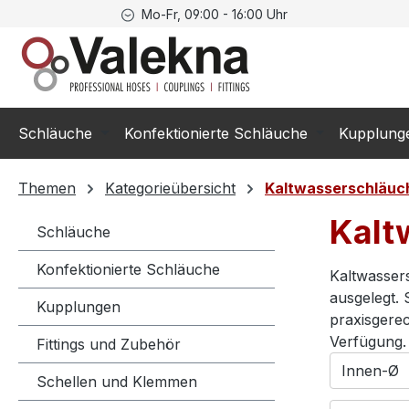
Mo-Fr, 09:00 - 16:00 Uhr
springen
Zur Hauptnavigation springen
Schläuche
Konfektionierte Schläuche
Kupplung
Themen
Kategorieübersicht
Kaltwasserschläuc
Kalt
Schläuche
Konfektionierte Schläuche
Kaltwassers
ausgelegt. 
Kupplungen
praxisgerec
Verfügung.
Fittings und Zubehör
Innen-Ø
Schellen und Klemmen