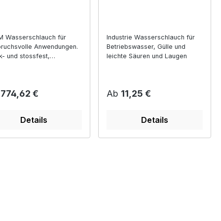
 Wasserschlauch für
Industrie Wasserschlauch für
ruchsvolle Anwendungen.
Betriebswasser, Gülle und
k- und stossfest,
leichte Säuren und Laugen
fahrbar.
ulärer Preis:
Regulärer Preis:
b
774,62 €
Ab
11,25 €
Details
Details