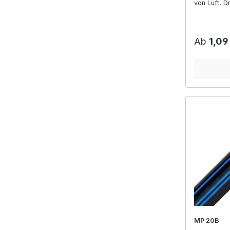
von Luft, D
Lebensmitte
Reguläre
Ab
1,09
MP 20B