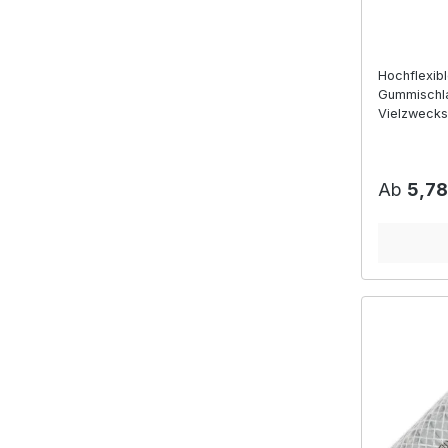
Hochflexib
Gummischl
Vielzwecksc
Wasser und
Industrie u
Reguläre
Ab
5,78