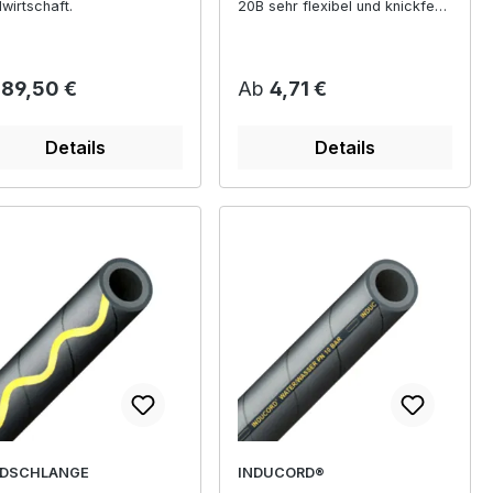
wirtschaft.
20B sehr flexibel und knickfest
ideal für Kalt- Heißwasser und
Salzwasser
ulärer Preis:
Regulärer Preis:
b
89,50 €
Ab
4,71 €
Details
Details
DSCHLANGE
INDUCORD®