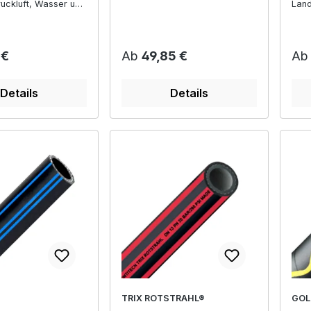
ruckluft, Wasser und
Land
ln, transparent
r Preis:
Regulärer Preis:
Reg
 €
Ab
49,85 €
A
Details
Details
TRIX ROTSTRAHL®
GOL