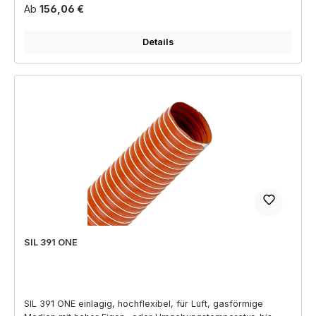
Regulärer Preis:
Ab
156,06 €
Details
SIL 391 ONE
SIL 391 ONE einlagig, hochflexibel, für Luft, gasförmige