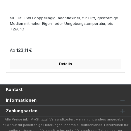
SIL 391 TWO doppellagig, hochflexibel, für Luft, gasförmige
Medien mit hoher Eigen- oder Umgebungstemperatur, bis
+260°C
Regulärer Preis:
Ab
123,11 €
Details
Kontakt
Informationen
Zahlungsarten
Alle
Preise inkl. MwSt. zzgl. Versandkosten
, wenn nicht anders angegeben.
* Gilt nur für paketfähige Lieferungen innerhalb Deutschlands. Lieferzeiten für
weitere Länder und Versandkosten unter
Versand- und Zahlungsarten
.