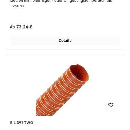
Medien mit hoher Eigen- oder Umgebungstemperatur, bis
+260°C
Regulärer Preis:
Ab
73,24 €
Details
SIL 391 TWO