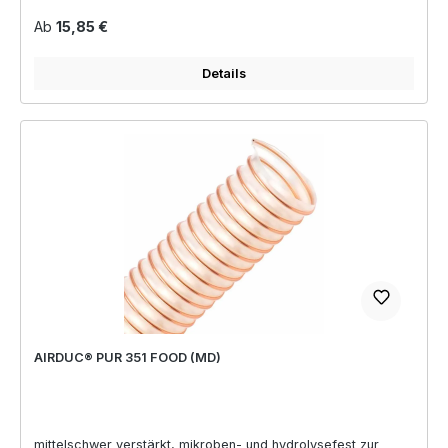
Regulärer Preis:
Ab
15,85 €
Details
AIRDUC® PUR 351 FOOD (MD)
mittelschwer verstärkt, mikroben- und hydrolysefest zur