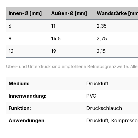
Innen-Ø
[mm]
Außen-Ø
[mm]
Wandstärke
[mm
6
11
2,35
9
14,5
2,75
13
19
3,15
Über- und Unterdruck sind empfohlene Betriebsgrenzwerte. All
Medium:
Druckluft
Innenwandung:
PVC
Funktion:
Druckschlauch
Anwendungen:
Druckluft, Kompresso