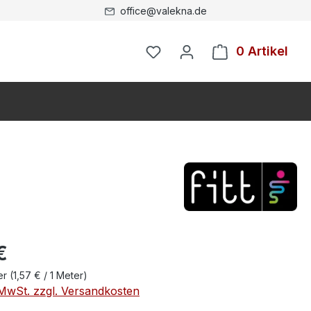
office@valekna.de
0 Artikel
€
er
(1,57 € / 1 Meter)
. MwSt. zzgl. Versandkosten