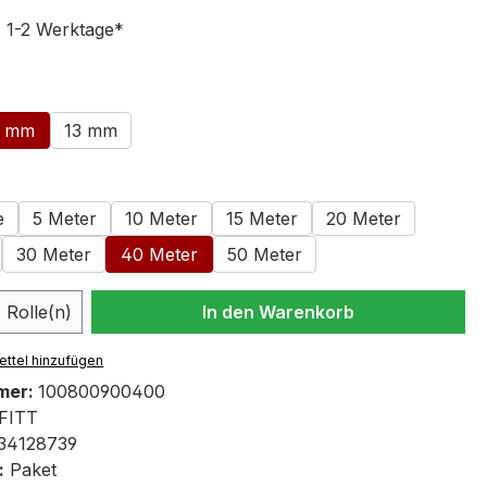
: 1-2 Werktage*
swählen
9 mm
13 mm
ählen
e
5 Meter
10 Meter
15 Meter
20 Meter
30 Meter
40 Meter
50 Meter
 Anzahl: Gib den gewünschten Wert ein 
Rolle(n)
In den Warenkorb
ttel hinzufügen
mer:
100800900400
FITT
34128739
:
Paket