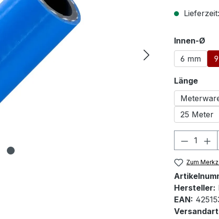
Lieferzeit
au
Innen-Ø
6 mm
ausw
Länge
Meterwar
25 Meter
Produkt
Zum Merkze
Artikelnum
Hersteller:
EAN:
42515
Versandart