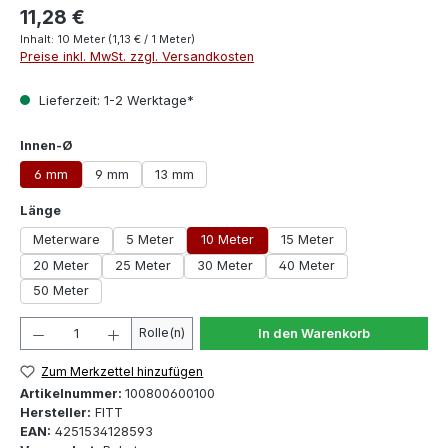
11,28 €
Inhalt:
10 Meter
(1,13 € / 1 Meter)
Preise inkl. MwSt. zzgl. Versandkosten
Lieferzeit: 1-2 Werktage*
auswählen
Innen-Ø
6 mm
9 mm
13 mm
auswählen
Länge
Meterware
5 Meter
10 Meter
15 Meter
20 Meter
25 Meter
30 Meter
40 Meter
50 Meter
Produkt Anzahl: Gib den gewünschten Wert ein oder 
Rolle(n)
In den Warenkorb
Zum Merkzettel hinzufügen
Artikelnummer:
100800600100
Hersteller:
FITT
EAN:
4251534128593