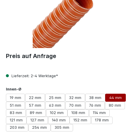
Preis auf Anfrage
Lieferzeit: 2-4 Werktage*
auswählen
Innen-Ø
19 mm
22 mm
25 mm
32 mm
38 mm
44 mm
51 mm
57 mm
63 mm
70 mm
76 mm
80 mm
83 mm
89 mm
102 mm
108 mm
114 mm
121 mm
127 mm
140 mm
152 mm
178 mm
203 mm
254 mm
305 mm