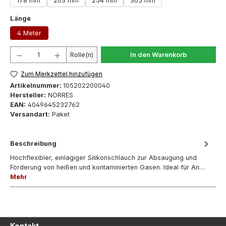
178 mm
203 mm
254 mm
305 mm
auswählen
Länge
4 Meter
Produkt Anzahl: Gib den gewünschten Wert ein oder 
Rolle(n)
In den Warenkorb
Zum Merkzettel hinzufügen
Artikelnummer:
105202200040
Hersteller:
NORRES
EAN:
4049645232762
Versandart:
Paket
Beschreibung
Hochflexibler, einlagiger Silikonschlauch zur Absaugung und
Förderung von heißen und kontaminierten Gasen. Ideal für An…
Mehr
Kontakt