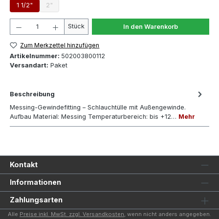
1 1/2"
2"
(Diese Option ist zurzeit nicht verfügbar.)
Produkt Anzahl: Gib den gewünschten Wert ein oder 
Stück
In den Warenkorb
Zum Merkzettel hinzufügen
Artikelnummer:
502003800112
Versandart:
Paket
Beschreibung
Messing-Gewindefitting – Schlauchtülle mit Außengewinde.
Aufbau Material: Messing Temperaturbereich: bis +12…
Mehr
Kontakt
Informationen
Zahlungsarten
Alle
Preise inkl. MwSt. zzgl. Versandkosten
, wenn nicht anders angegeben.