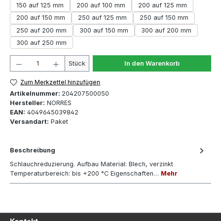
150 auf 125 mm
200 auf 100 mm
200 auf 125 mm
200 auf 150 mm
250 auf 125 mm
250 auf 150 mm
250 auf 200 mm
300 auf 150 mm
300 auf 200 mm
300 auf 250 mm
Produkt Anzahl: Gib den gewünschten Wert ein oder 
Stück
In den Warenkorb
Zum Merkzettel hinzufügen
Artikelnummer:
204207500050
Hersteller:
NORRES
EAN:
4049645039842
Versandart:
Paket
Beschreibung
Schlauchreduzierung. Aufbau Material: Blech, verzinkt
Temperaturbereich: bis +200 °C Eigenschaften…
Mehr