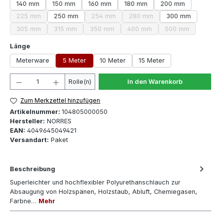
140 mm
150 mm
160 mm
180 mm
200 mm
225 mm
250 mm
254 mm
280 mm
300 mm
(Diese Option ist zurzeit nicht verfügbar.)
(Diese Option ist zurzeit nicht verfügbar.)
(Diese Option ist zurzeit nich
305 mm
315 mm
350 mm
400 mm
500 mm
(Diese Option ist zurzeit nicht verfügbar.)
(Diese Option ist zurzeit nicht verfügbar.)
(Diese Option ist zurzeit nicht verfügbar.)
(Diese Option ist zurzeit nicht
(Diese Option ist
auswählen
Länge
Meterware
5 Meter
10 Meter
15 Meter
Produkt Anzahl: Gib den gewünschten Wert ein oder 
Rolle(n)
In den Warenkorb
Zum Merkzettel hinzufügen
Artikelnummer:
104805000050
Hersteller:
NORRES
EAN:
4049645049421
Versandart:
Paket
Beschreibung
Superleichter und hochflexibler Polyurethanschlauch zur
Absaugung von Holzspänen, Holzstaub, Abluft, Chemiegasen,
Farbne…
Mehr