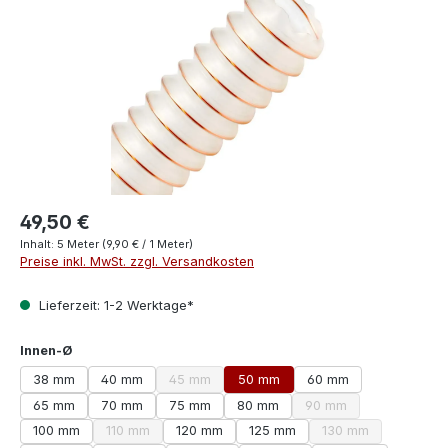
49,50 €
Inhalt:
5 Meter
(9,90 € / 1 Meter)
Preise inkl. MwSt. zzgl. Versandkosten
Lieferzeit: 1-2 Werktage*
auswählen
Innen-Ø
38 mm
40 mm
45 mm
50 mm
60 mm
(Diese Option ist zurzeit nicht verfügbar.)
65 mm
70 mm
75 mm
80 mm
90 mm
(Diese Option ist zurze
100 mm
110 mm
120 mm
125 mm
130 mm
(Diese Option ist zurzeit nicht verfügbar.)
(Diese Option ist z