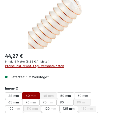
44,27 €
Inhalt:
5 Meter
(8,85 € / 1 Meter)
Preise inkl. MwSt. zzgl. Versandkosten
Lieferzeit: 1-2 Werktage*
auswählen
Innen-Ø
38 mm
40 mm
45 mm
50 mm
60 mm
(Diese Option ist zurzeit nicht verfügbar.)
65 mm
70 mm
75 mm
80 mm
90 mm
(Diese Option ist zurze
100 mm
110 mm
120 mm
125 mm
130 mm
(Diese Option ist zurzeit nicht verfügbar.)
(Diese Option ist z