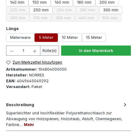
140 mm
150 mm
160 mm
180 mm
200 mm
225 mm
250 mm
254 mm
280 mm
300 mm
(Diese Option ist zurzeit nicht verfügbar.)
(Diese Option ist zurzeit nicht verfügbar.)
(Diese Option ist zurzeit nich
305 mm
315 mm
350 mm
400 mm
500 mm
(Diese Option ist zurzeit nicht verfügbar.)
(Diese Option ist zurzeit nicht verfügbar.)
(Diese Option ist zurzeit nicht verfügbar.)
(Diese Option ist zurzeit nicht
(Diese Option ist
auswählen
Länge
Meterware
5 Meter
10 Meter
15 Meter
Produkt Anzahl: Gib den gewünschten Wert ein oder 
Rolle(n)
In den Warenkorb
Zum Merkzettel hinzufügen
Artikelnummer:
104804000050
Hersteller:
NORRES
EAN:
4049645049292
Versandart:
Paket
Beschreibung
Superleichter und hochflexibler Polyurethanschlauch zur
Absaugung von Holzspänen, Holzstaub, Abluft, Chemiegasen,
Farbne…
Mehr