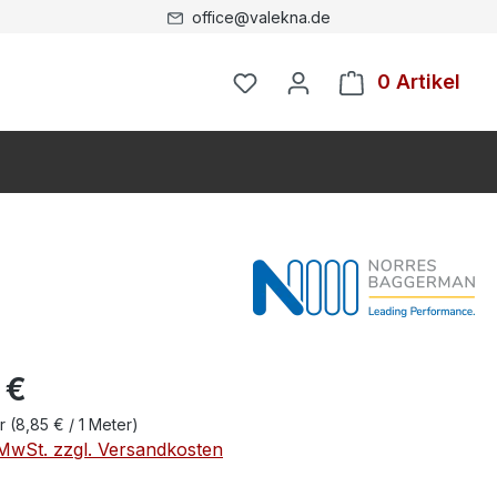
office@valekna.de
0 Artikel
 €
er
(8,85 € / 1 Meter)
. MwSt. zzgl. Versandkosten