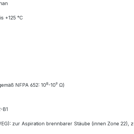
than
is +125 °C
8
9
gemäß NFPA 652: 10
-10
Ω)
2-B1
: zur Aspiration brennbarer Stäube (innen Zone 22), zu