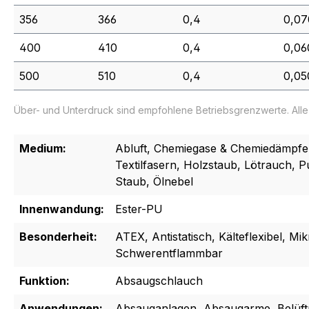
356
366
0,4
0,07
400
410
0,4
0,06
500
510
0,4
0,05
Über- und Unterdruck sind empfohlene Betriebsgrenzwerte. All
Medium:
Abluft, Chemiegase & Chemiedämpfe,
Textilfasern, Holzstaub, Lötrauch, 
Staub, Ölnebel
Innenwandung:
Ester-PU
Besonderheit:
ATEX, Antistatisch, Kälteflexibel, Mi
Schwerentflammbar
Funktion:
Absaugschlauch
Anwendungen:
Absauganlagen, Absaugarme, Belüftu