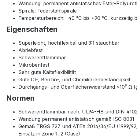
Wandung: permanent antistatisches Ester-Polyure
Spirale: Federstahlspirale
Temperaturbereich: -40 °C bis +90 °C, kurzzeitig b
Eigenschaften
Superleicht, hochflexibel und 3:1 stauchbar
Abriebfest
Schwerentflammbar
Mikrobenfest
Sehr gute Kälteflexibilität
Gute Öl-, Benzin-, und Chemikalienbeständigkeit
9
Durchgangs- und Oberflächenwiderstand <10
Ω (
Normen
Schwerentflammbar nach: UL94-HB und DIN 410
Wandung permanent antistatisch gemäß ISO 8031
Gemäß TRGS 727 und ATEX 2014/34/EU (1999/92/EG)
Einsatz in Zone 1, 2 (Gase)