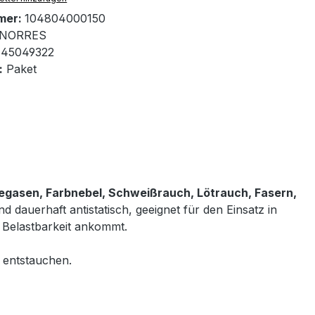
mer:
104804000150
NORRES
45049322
:
Paket
egasen, Farbnebel, Schweißrauch, Lötrauch, Fasern,
d dauerhaft antistatisch, geeignet für den Einsatz in
 Belastbarkeit ankommt.
g entstauchen.