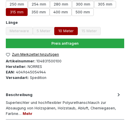
250 mm
254 mm
280 mm
300 mm
305 mm
315 mm
350 mm
400 mm
500 mm
auswählen
Länge
Meterware
5 Meter
10 Meter
15 Meter
(Diese Option ist zurzeit nicht verfügbar.)
(Diese Option ist zurzeit nicht verfügbar.)
(Diese Option ist zurzeit 
Preis anfragen
Zum Merkzettel hinzufügen
Artikelnummer:
104831500100
Hersteller:
NORRES
EAN:
4049645054944
Versandart:
Spedition
Beschreibung
Superleichter und hochflexibler Polyurethanschlauch zur
Absaugung von Holzspänen, Holzstaub, Abluft, Chemiegasen,
Farbne…
Mehr