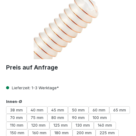
Preis auf Anfrage
Lieferzeit: 1-3 Werktage*
auswählen
Innen-Ø
38 mm
40 mm
45 mm
50 mm
60 mm
65 mm
70 mm
75 mm
80 mm
90 mm
100 mm
110 mm
120 mm
125 mm
130 mm
140 mm
150 mm
160 mm
180 mm
200 mm
225 mm