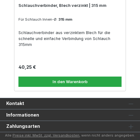
Schlauchverbinder, Blech verzinkt | 315 mm
Für Schlauch Innen-Ø:
315 mm
Schlauchverbinder aus verzinktem Blech für die
schnelle und einfache Verbindung von Schlauch
315mm
Regulärer Preis:
40,25 €
In den Warenkorb
Kontakt
Informationen
Zahlungsarten
Alle
Preise inkl. MwSt. zzgl. Versandkosten
, wenn nicht anders angegeben.