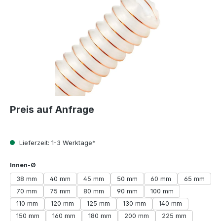
Preis auf Anfrage
Lieferzeit: 1-3 Werktage*
auswählen
Innen-Ø
38 mm
40 mm
45 mm
50 mm
60 mm
65 mm
70 mm
75 mm
80 mm
90 mm
100 mm
110 mm
120 mm
125 mm
130 mm
140 mm
150 mm
160 mm
180 mm
200 mm
225 mm