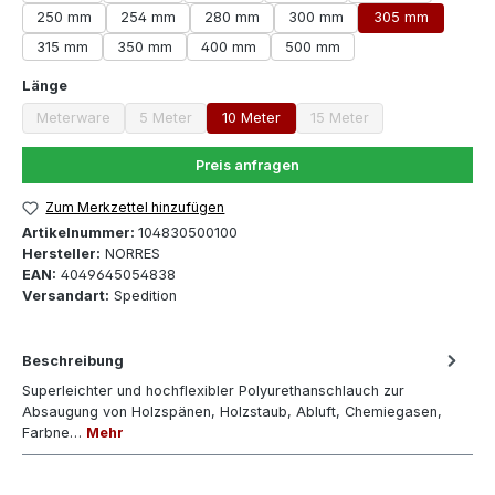
250 mm
254 mm
280 mm
300 mm
305 mm
315 mm
350 mm
400 mm
500 mm
auswählen
Länge
Meterware
5 Meter
10 Meter
15 Meter
(Diese Option ist zurzeit nicht verfügbar.)
(Diese Option ist zurzeit nicht verfügbar.)
(Diese Option ist zurzeit 
Preis anfragen
Zum Merkzettel hinzufügen
Artikelnummer:
104830500100
Hersteller:
NORRES
EAN:
4049645054838
Versandart:
Spedition
Beschreibung
Superleichter und hochflexibler Polyurethanschlauch zur
Absaugung von Holzspänen, Holzstaub, Abluft, Chemiegasen,
Farbne…
Mehr