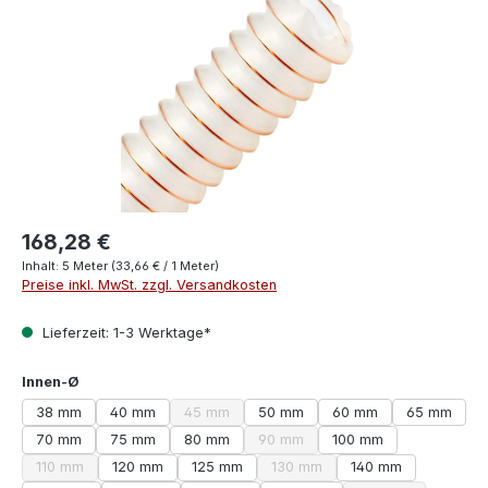
168,28 €
Inhalt:
5 Meter
(33,66 € / 1 Meter)
Preise inkl. MwSt. zzgl. Versandkosten
Lieferzeit: 1-3 Werktage*
auswählen
Innen-Ø
38 mm
40 mm
45 mm
50 mm
60 mm
65 mm
(Diese Option ist zurzeit nicht verfügbar.)
70 mm
75 mm
80 mm
90 mm
100 mm
(Diese Option ist zurzeit nicht verf
110 mm
120 mm
125 mm
130 mm
140 mm
(Diese Option ist zurzeit nicht verfügbar.)
(Diese Option ist zurzeit nicht v