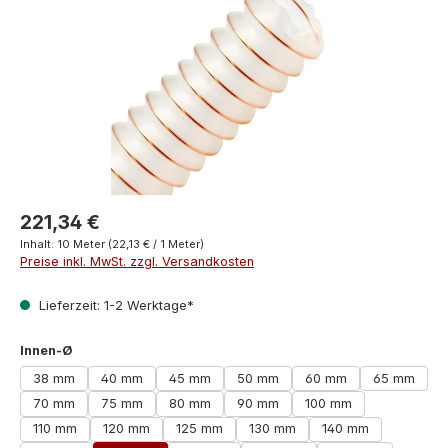
221,34 €
Inhalt:
10 Meter
(22,13 € / 1 Meter)
Preise inkl. MwSt. zzgl. Versandkosten
Lieferzeit: 1-2 Werktage*
auswählen
Innen-Ø
38 mm
40 mm
45 mm
50 mm
60 mm
65 mm
70 mm
75 mm
80 mm
90 mm
100 mm
110 mm
120 mm
125 mm
130 mm
140 mm