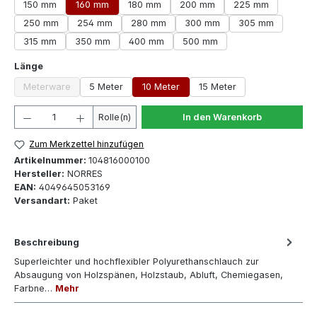
150 mm
160 mm
180 mm
200 mm
225 mm
250 mm
254 mm
280 mm
300 mm
305 mm
315 mm
350 mm
400 mm
500 mm
auswählen
Länge
Meterware
5 Meter
10 Meter
15 Meter
(Diese Option ist zurzeit nicht verfügbar.)
Produkt Anzahl: Gib den gewünschten Wert ein oder 
Rolle(n)
In den Warenkorb
Zum Merkzettel hinzufügen
Artikelnummer:
104816000100
Hersteller:
NORRES
EAN:
4049645053169
Versandart:
Paket
Beschreibung
Superleichter und hochflexibler Polyurethanschlauch zur
Absaugung von Holzspänen, Holzstaub, Abluft, Chemiegasen,
Farbne…
Mehr