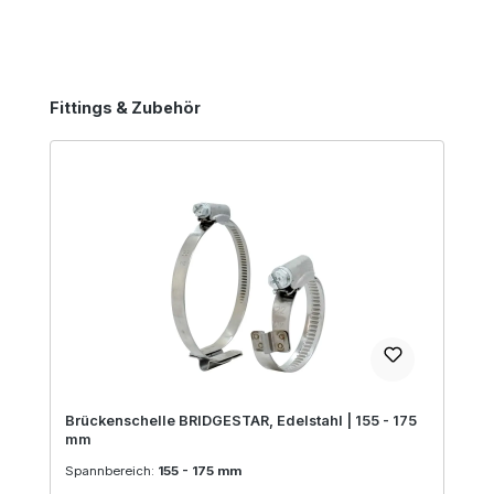
Produktgalerie überspringen
Fittings & Zubehör
Brückenschelle BRIDGESTAR, Edelstahl | 155 - 175
mm
Spannbereich:
155 - 175 mm