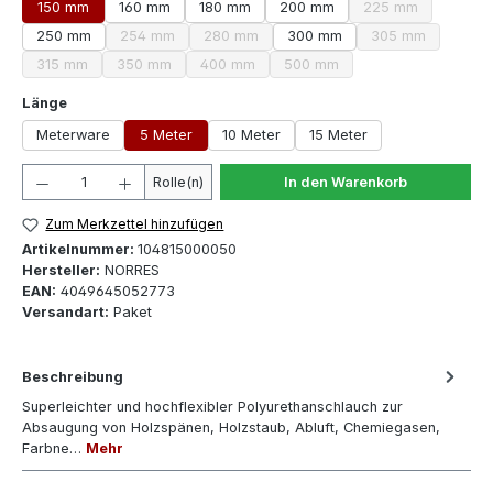
150 mm
160 mm
180 mm
200 mm
225 mm
(Diese Option ist
250 mm
254 mm
280 mm
300 mm
305 mm
(Diese Option ist zurzeit nicht verfügbar.)
(Diese Option ist zurzeit nicht verfügbar.)
(Diese Option is
315 mm
350 mm
400 mm
500 mm
(Diese Option ist zurzeit nicht verfügbar.)
(Diese Option ist zurzeit nicht verfügbar.)
(Diese Option ist zurzeit nicht verfügbar.)
(Diese Option ist zurzeit nicht
auswählen
Länge
Meterware
5 Meter
10 Meter
15 Meter
Produkt Anzahl: Gib den gewünschten Wert ein oder 
Rolle(n)
In den Warenkorb
Zum Merkzettel hinzufügen
Artikelnummer:
104815000050
Hersteller:
NORRES
EAN:
4049645052773
Versandart:
Paket
Beschreibung
Superleichter und hochflexibler Polyurethanschlauch zur
Absaugung von Holzspänen, Holzstaub, Abluft, Chemiegasen,
Farbne…
Mehr