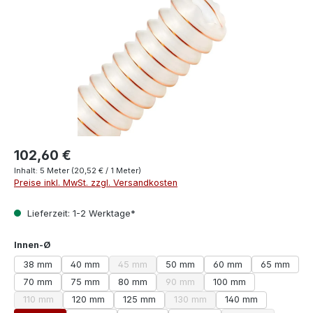
102,60 €
Inhalt:
5 Meter
(20,52 € / 1 Meter)
Preise inkl. MwSt. zzgl. Versandkosten
Lieferzeit: 1-2 Werktage*
auswählen
Innen-Ø
38 mm
40 mm
45 mm
50 mm
60 mm
65 mm
(Diese Option ist zurzeit nicht verfügbar.)
70 mm
75 mm
80 mm
90 mm
100 mm
(Diese Option ist zurzeit nicht verf
110 mm
120 mm
125 mm
130 mm
140 mm
(Diese Option ist zurzeit nicht verfügbar.)
(Diese Option ist zurzeit nicht v