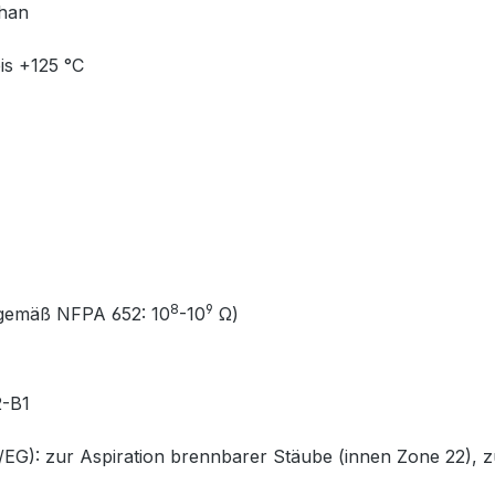
than
is +125 °C
8
9
gemäß NFPA 652: 10
-10
Ω)
2-B1
: zur Aspiration brennbarer Stäube (innen Zone 22), zu