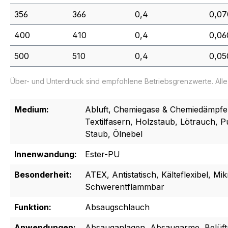
356
366
0,4
0,07
400
410
0,4
0,06
500
510
0,4
0,05
Über- und Unterdruck sind empfohlene Betriebsgrenzwerte. All
Medium:
Abluft, Chemiegase & Chemiedämpfe,
Textilfasern, Holzstaub, Lötrauch, 
Staub, Ölnebel
Innenwandung:
Ester-PU
Besonderheit:
ATEX, Antistatisch, Kälteflexibel, Mi
Schwerentflammbar
Funktion:
Absaugschlauch
Anwendungen:
Absauganlagen, Absaugarme, Belüftu