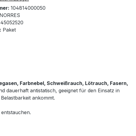
mer:
104814000050
NORRES
45052520
:
Paket
egasen, Farbnebel, Schweißrauch, Lötrauch, Fasern,
d dauerhaft antistatisch, geeignet für den Einsatz in
 Belastbarkeit ankommt.
g entstauchen.