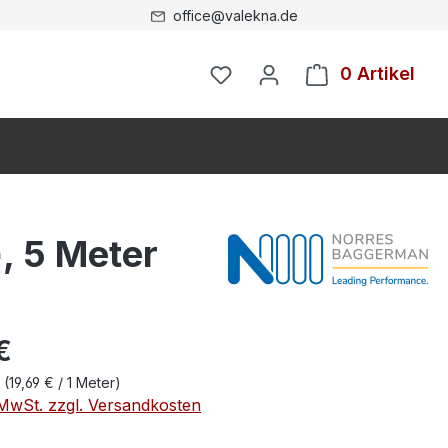
office@valekna.de
0 Artikel
, 5 Meter
€
r
(19,69 € / 1 Meter)
. MwSt. zzgl. Versandkosten