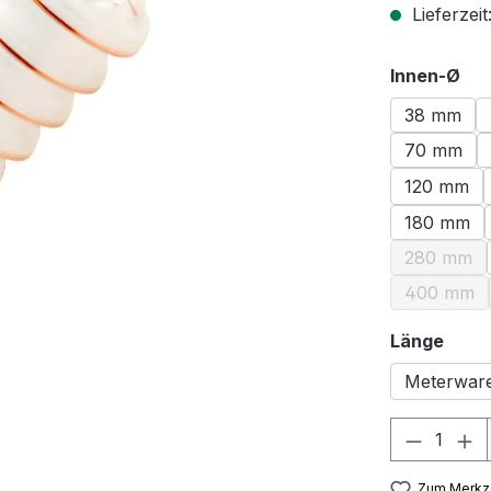
Lieferzeit
au
Innen-Ø
38 mm
70 mm
120 mm
180 mm
280 mm
(Diese 
400 mm
(Diese 
ausw
Länge
Meterwar
Produkt
Zum Merkze