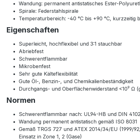
Wandung: permanent antistatisches Ester-Polyure
Spirale: Federstahlspirale
Temperaturbereich: -40 °C bis +90 °C, kurzzeitig b
Eigenschaften
Superleicht, hochflexibel und 3:1 stauchbar
Abriebfest
Schwerentflammbar
Mikrobenfest
Sehr gute Kälteflexibilität
Gute Öl-, Benzin-, und Chemikalienbeständigkeit
9
Durchgangs- und Oberflächenwiderstand <10
Ω (
Normen
Schwerentflammbar nach: UL94-HB und DIN 410
Wandung permanent antistatisch gemäß ISO 8031
Gemäß TRGS 727 und ATEX 2014/34/EU (1999/92/EG)
Einsatz in Zone 1, 2 (Gase)