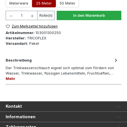
Meterware
25 Meter
50 Meter
Produkt Anzahl: Gib den gewünschten Wert ein oder 
Rolle(n)
In den Warenkorb
Zum Merkzettel hinzufügen
Artikelnummer:
103001300250
Hersteller:
TRICOFLEX
Versandart:
Paket
Beschreibung
Der Trinkwasserschlauch eignet sich optimal zum Fördern von
Wasser, Trinkwasser, flüssigen Lebensmitteln, Fruchtsäften,…
Mehr
Kontakt
Informationen
Zahlungsarten