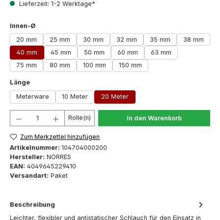
Lieferzeit: 1-2 Werktage*
auswählen
Innen-Ø
20 mm
25 mm
30 mm
32 mm
35 mm
38 mm
40 mm
45 mm
50 mm
60 mm
63 mm
75 mm
80 mm
100 mm
150 mm
auswählen
Länge
Meterware
10 Meter
20 Meter
Produkt Anzahl: Gib den gewünschten Wert ein oder 
Rolle(n)
In den Warenkorb
Zum Merkzettel hinzufügen
Artikelnummer:
104704000200
Hersteller:
NORRES
EAN:
4049645229410
Versandart:
Paket
Beschreibung
Leichter, flexibler und antistatischer Schlauch für den Einsatz in