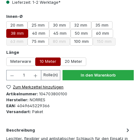
Lieferzeit: 1-2 Werktage*
auswählen
Innen-Ø
20 mm
25 mm
30 mm
32 mm
35 mm
38 mm
40 mm
45 mm
50 mm
60 mm
63 mm
75 mm
80 mm
100 mm
150 mm
(Diese Option ist zurzeit nicht verfügbar.)
(Diese Option ist zurzeit nicht verfügbar.)
(Diese Option ist zur
auswählen
Länge
Meterware
10 Meter
20 Meter
Produkt Anzahl: Gib den gewünschten Wert ein oder 
Rolle(n)
In den Warenkorb
Zum Merkzettel hinzufügen
Artikelnummer:
104703800100
Hersteller:
NORRES
EAN:
4049645229366
Versandart:
Paket
Beschreibung
Leichter, flexibler und antistatischer Schlauch für den Einsatz in