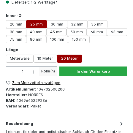
Lieferzeit: 1-2 Werktage*
auswählen
Innen-Ø
20 mm
25 mm
30 mm
32 mm
35 mm
38 mm
40 mm
45 mm
50 mm
60 mm
63 mm
75 mm
80 mm
100 mm
150 mm
auswählen
Länge
Meterware
10 Meter
20 Meter
Produkt Anzahl: Gib den gewünschten Wert ein oder 
Rolle(n)
In den Warenkorb
Zum Merkzettel hinzufügen
Artikelnummer:
104702500200
Hersteller:
NORRES
EAN:
4049645229236
Versandart:
Paket
Beschreibung
Leichter, flexibler und antistatischer Schlauch für den Einsatz in