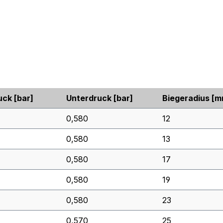
uck
[bar]
Unterdruck
[bar]
Biegeradius
[m
0,580
12
0,580
13
0,580
17
0,580
19
0,580
23
0,570
25