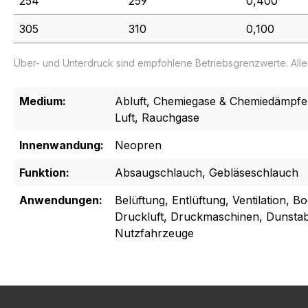
254
259
0,400
305
310
0,100
Über- und Unterdruck sind empfohlene Betriebsgrenzwerte. All
Medium:
Abluft, Chemiegase & Chemiedämpfe, 
Luft, Rauchgase
Innenwandung:
Neopren
Funktion:
Absaugschlauch, Gebläseschlauch
Anwendungen:
Belüftung, Entlüftung, Ventilation, B
Druckluft, Druckmaschinen, Dunstab
Nutzfahrzeuge