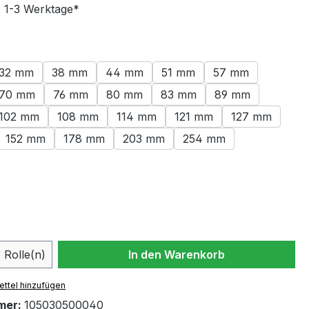
: 1-3 Werktage*
swählen
32 mm
38 mm
44 mm
51 mm
57 mm
70 mm
76 mm
80 mm
83 mm
89 mm
102 mm
108 mm
114 mm
121 mm
127 mm
152 mm
178 mm
203 mm
254 mm
ählen
 Anzahl: Gib den gewünschten Wert ein 
Rolle(n)
In den Warenkorb
ttel hinzufügen
mer:
105030500040