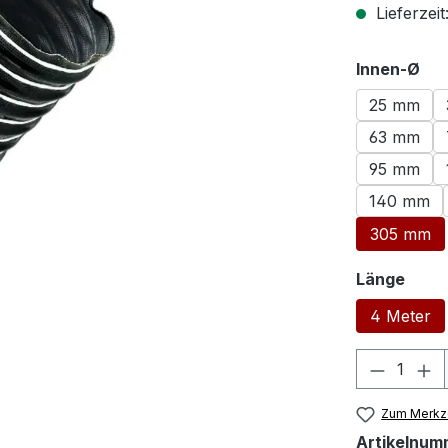
Lieferzeit
au
Innen-Ø
25 mm
63 mm
95 mm
140 mm
305 mm
ausw
Länge
4 Meter
Produkt
Zum Merkze
Artikelnum