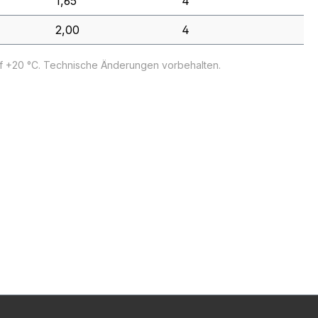
1,65
4
2,00
4
uf +20 °C. Technische Änderungen vorbehalten.