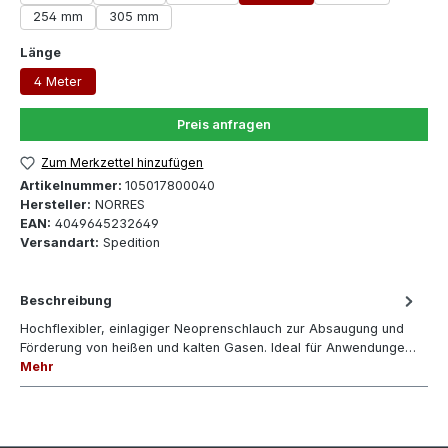
254 mm
305 mm
auswählen
Länge
4 Meter
Preis anfragen
Zum Merkzettel hinzufügen
Artikelnummer:
105017800040
Hersteller:
NORRES
EAN:
4049645232649
Versandart:
Spedition
Beschreibung
Hochflexibler, einlagiger Neoprenschlauch zur Absaugung und
Förderung von heißen und kalten Gasen. Ideal für Anwendunge…
Mehr