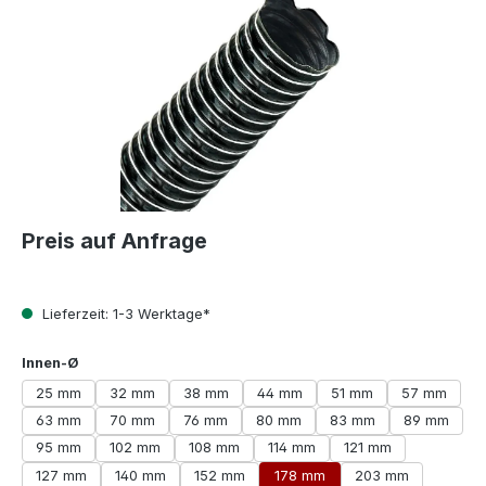
Preis auf Anfrage
Lieferzeit: 1-3 Werktage*
auswählen
Innen-Ø
25 mm
32 mm
38 mm
44 mm
51 mm
57 mm
63 mm
70 mm
76 mm
80 mm
83 mm
89 mm
95 mm
102 mm
108 mm
114 mm
121 mm
127 mm
140 mm
152 mm
178 mm
203 mm