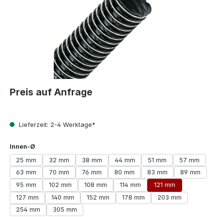
Preis auf Anfrage
Lieferzeit: 2-4 Werktage*
auswählen
Innen-Ø
25 mm
32 mm
38 mm
44 mm
51 mm
57 mm
63 mm
70 mm
76 mm
80 mm
83 mm
89 mm
95 mm
102 mm
108 mm
114 mm
121 mm
127 mm
140 mm
152 mm
178 mm
203 mm
254 mm
305 mm