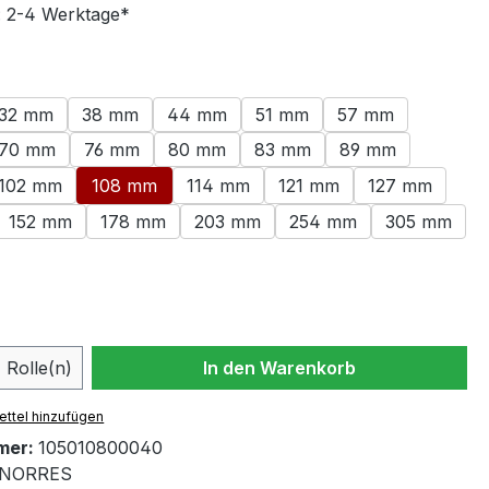
t: 2-4 Werktage*
swählen
32 mm
38 mm
44 mm
51 mm
57 mm
70 mm
76 mm
80 mm
83 mm
89 mm
102 mm
108 mm
114 mm
121 mm
127 mm
152 mm
178 mm
203 mm
254 mm
305 mm
ählen
 Anzahl: Gib den gewünschten Wert ein 
Rolle(n)
In den Warenkorb
ttel hinzufügen
mer:
105010800040
NORRES