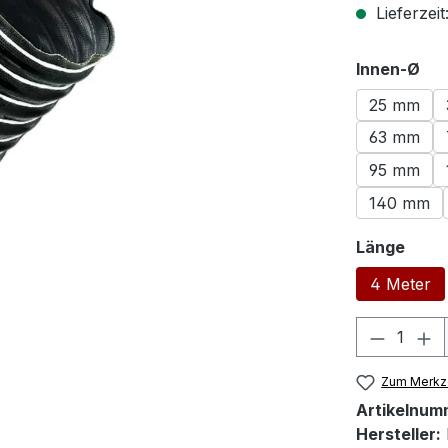
Lieferzei
au
Innen-Ø
25 mm
63 mm
95 mm
140 mm
ausw
Länge
4 Meter
Produkt
Zum Merkze
Artikelnum
Hersteller: