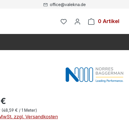
office@valekna.de
0 Artikel
 €
r
(48,59 € / 1 Meter)
. MwSt. zzgl. Versandkosten