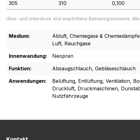
305
310
0,100
Über- und Unterdruck sind empfohlene Betriebsgrenzwerte. All
Medium:
Abluft, Chemiegase & Chemiedämpfe, 
Luft, Rauchgase
Innenwandung:
Neopren
Funktion:
Absaugschlauch, Gebläseschlauch
Anwendungen:
Belüftung, Entlüftung, Ventilation, B
Druckluft, Druckmaschinen, Dunstab
Nutzfahrzeuge
Kontakt