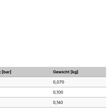
 [bar]
Gewicht [kg]
0,070
0,100
0,160