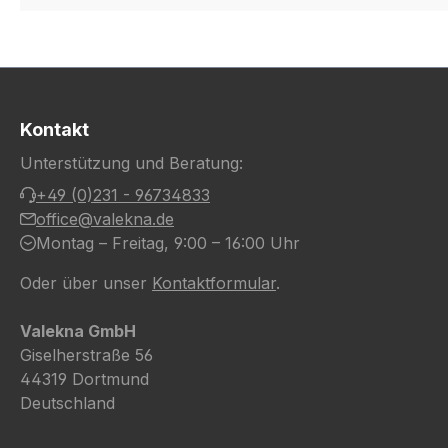
Kontakt
Unterstützung und Beratung:
+49 (0)231 - 96734833
office@valekna.de
Montag – Freitag, 9:00 – 16:00 Uhr
Oder über unser
Kontaktformular
.
Valekna GmbH
Giselherstraße 56
44319 Dortmund
Deutschland