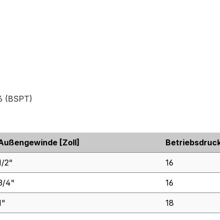
6 (BSPT)
Außengewinde [Zoll]
Betriebsdruck
1/2"
16
3/4"
16
1"
18