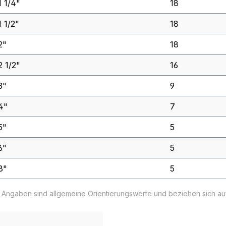
1 1/4"
18
1 1/2"
18
2"
18
2 1/2"
16
3"
9
4"
7
5"
5
6"
5
8"
5
e Angaben sind allgemeine Orientierungswerte und beziehen sich a