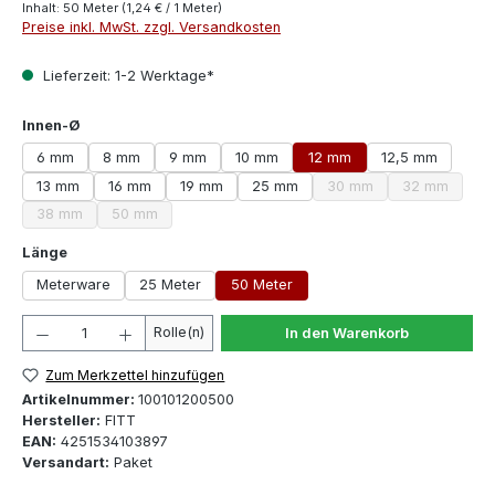
Inhalt:
50 Meter
(1,24 € / 1 Meter)
Preise inkl. MwSt. zzgl. Versandkosten
Lieferzeit: 1-2 Werktage*
auswählen
Innen-Ø
6 mm
8 mm
9 mm
10 mm
12 mm
12,5 mm
13 mm
16 mm
19 mm
25 mm
30 mm
32 mm
(Diese Option ist zurzeit
(Diese Optio
38 mm
50 mm
(Diese Option ist zurzeit nicht verfügbar.)
(Diese Option ist zurzeit nicht verfügbar.)
auswählen
Länge
Meterware
25 Meter
50 Meter
Produkt Anzahl: Gib den gewünschten Wert ein oder 
Rolle(n)
In den Warenkorb
Zum Merkzettel hinzufügen
Artikelnummer:
100101200500
Hersteller:
FITT
EAN:
4251534103897
Versandart:
Paket