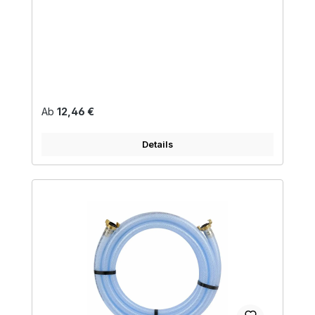
Regulärer Preis:
Ab
12,46 €
Details