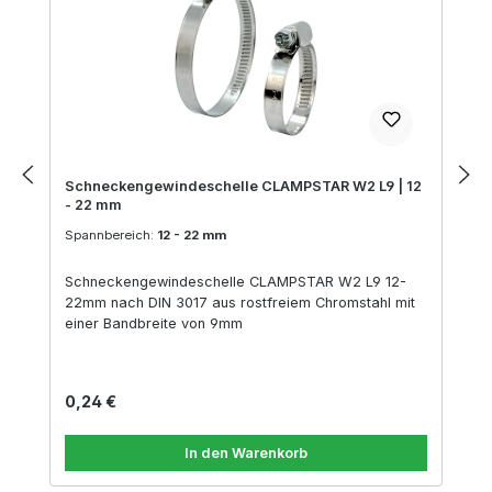
Schneckengewindeschelle CLAMPSTAR W2 L9 | 12
- 22 mm
Spannbereich:
12 - 22 mm
Schneckengewindeschelle CLAMPSTAR W2 L9 12-
22mm nach DIN 3017 aus rostfreiem Chromstahl mit
einer Bandbreite von 9mm
Regulärer Preis:
0,24 €
In den Warenkorb