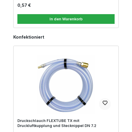
Regulärer Preis:
0,57 €
In den Warenkorb
Produktgalerie überspringen
Konfektioniert
Druckschlauch FLEXTUBE TX mit
Druckluftkupplung und Stecknippel DN 7.2