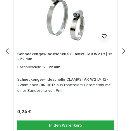
Schneckengewindeschelle CLAMPSTAR W2 L9 | 12
- 22 mm
Spannbereich:
12 - 22 mm
Schneckengewindeschelle CLAMPSTAR W2 L9 12-
22mm nach DIN 3017 aus rostfreiem Chromstahl mit
einer Bandbreite von 9mm
Regulärer Preis:
0,24 €
In den Warenkorb