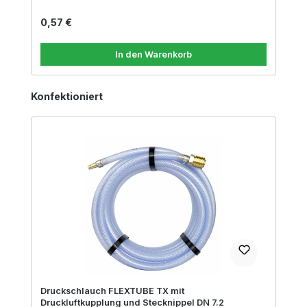
Regulärer Preis:
0,57 €
In den Warenkorb
Produktgalerie überspringen
Konfektioniert
Druckschlauch FLEXTUBE TX mit
Druckluftkupplung und Stecknippel DN 7.2