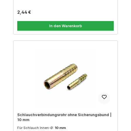
Regulärer Preis:
2,44 €
In den Warenkorb
Schlauchverbindungsrohr ohne Sicherungsbund |
10 mm
Für Schlauch Innen-Ø:
10 mm