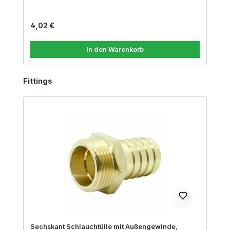
Regulärer Preis:
4,02 €
In den Warenkorb
Produktgalerie überspringen
Fittings
Sechskant Schlauchtülle mit Außengewinde,