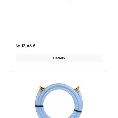
Regulärer Preis:
Ab
12,46 €
Details