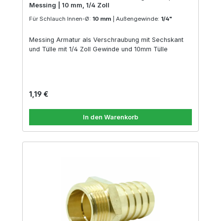
Messing | 10 mm, 1/4 Zoll
Für Schlauch Innen-Ø:
10 mm
|
Außengewinde:
1/4"
Messing Armatur als Verschraubung mit Sechskant
und Tülle mit 1/4 Zoll Gewinde und 10mm Tülle
Regulärer Preis:
1,19 €
In den Warenkorb