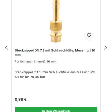
Stecknippel DN 7.2 mit Schlauchtülle, Messing | 10
mm
Für Schlauch Innen-Ø:
10 mm
Stecknippel mit 10mm Schlauchtülle aus Messing MS
58 für bis zu 35 bar
Regulärer Preis:
0,98 €
In den Warenkorb