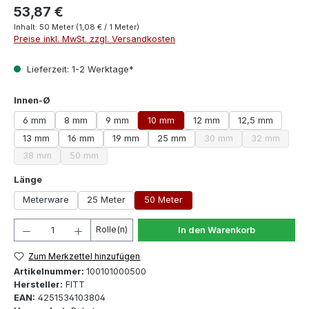
53,87 €
Inhalt:
50 Meter
(1,08 € / 1 Meter)
Preise inkl. MwSt. zzgl. Versandkosten
Lieferzeit: 1-2 Werktage*
auswählen
Innen-Ø
6 mm
8 mm
9 mm
10 mm
12 mm
12,5 mm
13 mm
16 mm
19 mm
25 mm
30 mm
32 mm
(Diese Option ist zurzeit
(Diese Optio
38 mm
50 mm
(Diese Option ist zurzeit nicht verfügbar.)
(Diese Option ist zurzeit nicht verfügbar.)
auswählen
Länge
Meterware
25 Meter
50 Meter
Produkt Anzahl: Gib den gewünschten Wert ein oder 
Rolle(n)
In den Warenkorb
Zum Merkzettel hinzufügen
Artikelnummer:
100101000500
Hersteller:
FITT
EAN:
4251534103804