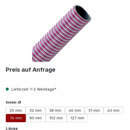
Preis auf Anfrage
Lieferzeit: 1-2 Werktage*
auswählen
Innen-Ø
25 mm
32 mm
38 mm
40 mm
51 mm
63 mm
76 mm
80 mm
102 mm
127 mm
auswählen
Länge