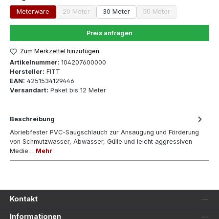
Meterware
20 Meter
30 Meter
50 Meter
(Diese Option ist zurzeit nicht verfügbar.)
(Diese Option ist zurzei
Preis anfragen
Zum Merkzettel hinzufügen
Artikelnummer:
104207600000
Hersteller:
FITT
EAN:
4251534129446
Versandart:
Paket bis 12 Meter
Beschreibung
Abriebfester PVC-Saugschlauch zur Ansaugung und Förderung
von Schmutzwasser, Abwasser, Gülle und leicht aggressiven
Medie…
Mehr
Kontakt
Informationen