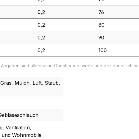
0,2
76
0,2
80
0,2
90
0,2
100
e Angaben sind allgemeine Orientierungswerte und beziehen sich a
ras, Mulch, Luft, Staub,
Gebläseschlauch
, Ventilation,
n und Wohnmobile