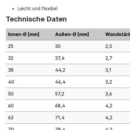
Leicht und flexibel
Technische Daten
Innen-Ø
[mm]
Außen-Ø
[mm]
Wandstär
25
30
2,5
32
37,4
2,7
38
44,2
3,1
40
46,4
3,2
50
57,2
3,6
60
68,4
4,2
63
71,4
4,2
70
78,4
4,2