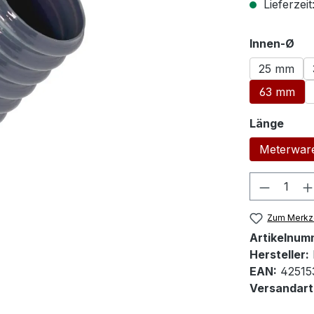
Lieferzeit
au
Innen-Ø
25 mm
63 mm
ausw
Länge
Meterwar
Produkt
Zum Merkze
Artikelnum
Hersteller:
EAN:
42515
Versandart