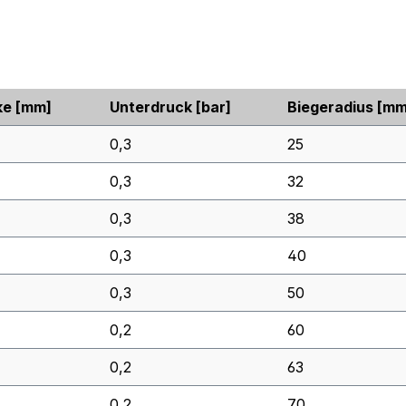
ke
[mm]
Unterdruck
[bar]
Biegeradius
[mm
0,3
25
0,3
32
0,3
38
0,3
40
0,3
50
0,2
60
0,2
63
0,2
70