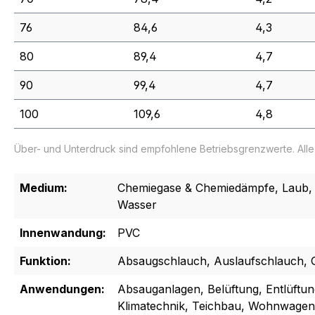
76
84,6
4,3
80
89,4
4,7
90
99,4
4,7
100
109,6
4,8
Über- und Unterdruck sind empfohlene Betriebsgrenzwerte. All
Medium:
Chemiegase & Chemiedämpfe, Laub, G
Wasser
Innenwandung:
PVC
Funktion:
Absaugschlauch, Auslaufschlauch, 
Anwendungen:
Absauganlagen, Belüftung, Entlüftung
Klimatechnik, Teichbau, Wohnwage