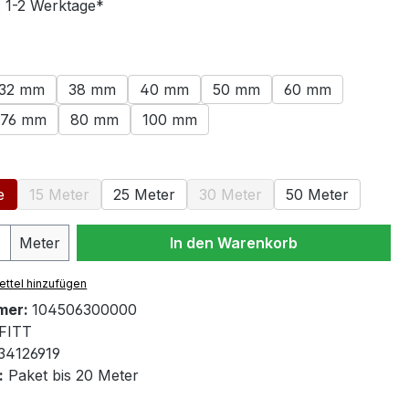
: 1-2 Werktage*
swählen
32 mm
38 mm
40 mm
50 mm
60 mm
76 mm
80 mm
100 mm
ählen
e
15 Meter
25 Meter
30 Meter
50 Meter
(Diese Option ist zurzeit nicht verfügbar.)
(Diese Option ist zurzeit nicht
 Anzahl: Gib den gewünschten Wert ein 
Meter
In den Warenkorb
ttel hinzufügen
mer:
104506300000
FITT
34126919
:
Paket bis 20 Meter