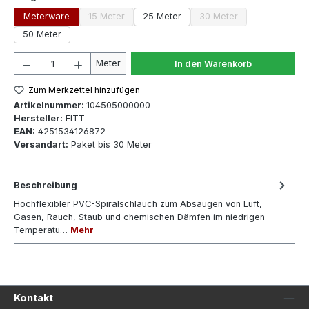
Meterware
15 Meter
25 Meter
30 Meter
(Diese Option ist zurzeit nicht verfügbar.)
(Diese Option ist zurzeit
50 Meter
Produkt Anzahl: Gib den gewünschten Wert ein oder 
Meter
In den Warenkorb
Zum Merkzettel hinzufügen
Artikelnummer:
104505000000
Hersteller:
FITT
EAN:
4251534126872
Versandart:
Paket bis 30 Meter
Beschreibung
Hochflexibler PVC-Spiralschlauch zum Absaugen von Luft,
Gasen, Rauch, Staub und chemischen Dämfen im niedrigen
Temperatu…
Mehr
Kontakt