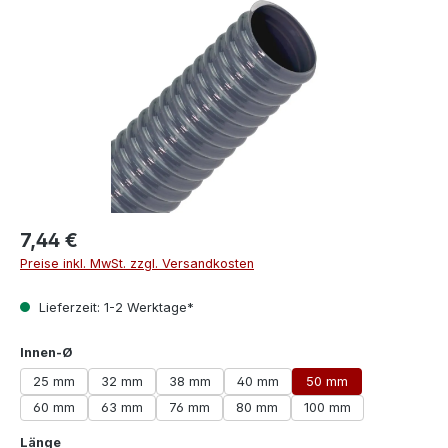
7,44 €
Preise inkl. MwSt. zzgl. Versandkosten
Lieferzeit: 1-2 Werktage*
auswählen
Innen-Ø
25 mm
32 mm
38 mm
40 mm
50 mm
60 mm
63 mm
76 mm
80 mm
100 mm
auswählen
Länge