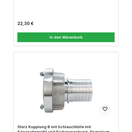
Regulärer Preis:
22,30 €
In den Warenkorb
Storz Kupplung B mit Schlauchtülle mit
Sägezahnprofil und Sicherungsbund, Aluminium