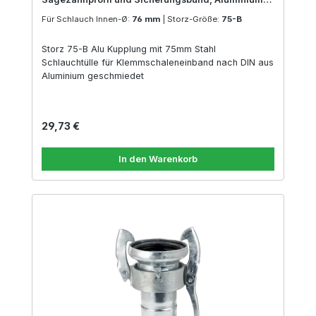
geschmiedet | 76 mm
Für Schlauch Innen-Ø:
76 mm
|
Storz-Größe:
75-B
Storz 75-B Alu Kupplung mit 75mm Stahl
Schlauchtülle für Klemmschaleneinband nach DIN aus
Aluminium geschmiedet
Regulärer Preis:
29,73 €
In den Warenkorb