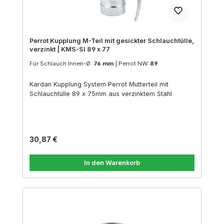
Perrot Kupplung M-Teil mit gesickter Schlauchtülle,
verzinkt | KMS-SI 89 x 77
Für Schlauch Innen-Ø:
76 mm
|
Perrot NW:
89
Kardan Kupplung System Perrot Mutterteil mit
Schlauchtülle 89 x 75mm aus verzinktem Stahl
Regulärer Preis:
30,87 €
In den Warenkorb