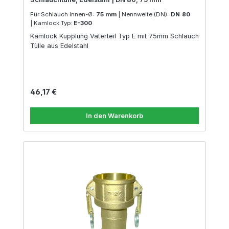
Für Schlauch Innen-Ø:
75 mm
|
Nennweite (DN):
DN 80
|
Kamlock Typ:
E-300
Kamlock Kupplung Vaterteil Typ E mit 75mm Schlauch
Tülle aus Edelstahl
Regulärer Preis:
46,17 €
In den Warenkorb