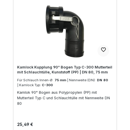
Kamlock Kupplung 90° Bogen Typ C-300 Mutterteil
mit Schlauchtülle, Kunststoff (PP) | DN 80, 75 mm
Für Schlauch Innen-Ø:
75 mm
|
Nennweite (DN):
DN 80
|
Kamlock Typ:
C-300
Kamlok 90° Bogen aus Polypropylen (PP) mit
Mutterteil Typ C und Schlauchtülle mit Nennweite DN
80
Regulärer Preis:
25,49 €