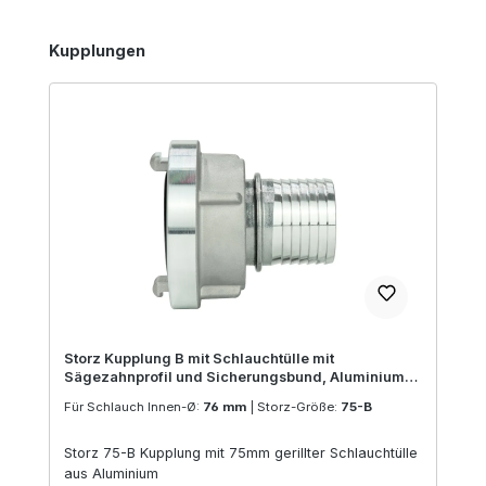
Produktgalerie überspringen
Kupplungen
Storz Kupplung B mit Schlauchtülle mit
Sägezahnprofil und Sicherungsbund, Aluminium
gegossen | 76 mm
Für Schlauch Innen-Ø:
76 mm
|
Storz-Größe:
75-B
Storz 75-B Kupplung mit 75mm gerillter Schlauchtülle
aus Aluminium