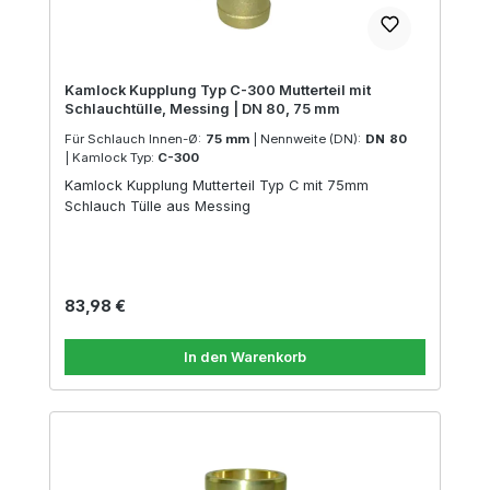
Kamlock Kupplung Typ C-300 Mutterteil mit
Schlauchtülle, Messing | DN 80, 75 mm
Für Schlauch Innen-Ø:
75 mm
|
Nennweite (DN):
DN 80
|
Kamlock Typ:
C-300
Kamlock Kupplung Mutterteil Typ C mit 75mm
Schlauch Tülle aus Messing
Regulärer Preis:
83,98 €
In den Warenkorb