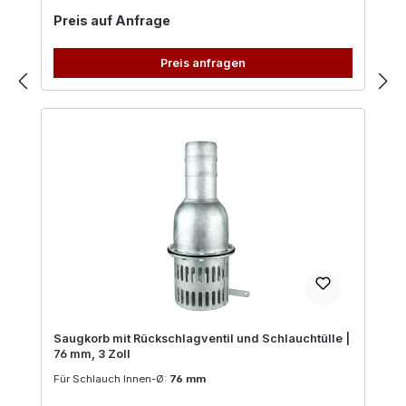
Regulärer Preis:
Preis auf Anfrage
Preis anfragen
Saugkorb mit Rückschlagventil und Schlauchtülle |
76 mm, 3 Zoll
Für Schlauch Innen-Ø:
76 mm