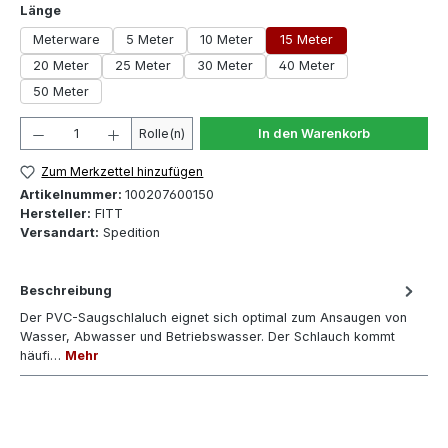
auswählen
Länge
Meterware
5 Meter
10 Meter
15 Meter
20 Meter
25 Meter
30 Meter
40 Meter
50 Meter
Produkt Anzahl: Gib den gewünschten Wert ein oder 
Rolle(n)
In den Warenkorb
Zum Merkzettel hinzufügen
Artikelnummer:
100207600150
Hersteller:
FITT
Versandart:
Spedition
Beschreibung
Der PVC-Saugschlaluch eignet sich optimal zum Ansaugen von
Wasser, Abwasser und Betriebswasser. Der Schlauch kommt
häufi…
Mehr