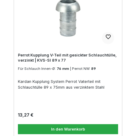
Perrot Kupplung V-Teil mit gesickter Schlauchtülle,
verzinkt | KVS-SI 89 x 77
Für Schlauch Innen-Ø:
76 mm
|
Perrot NW:
89
Kardan Kupplung System Perrot Vaterteil mit
Schlauchtülle 89 x 75mm aus verzinktem Stahl
Regulärer Preis:
13,27 €
In den Warenkorb