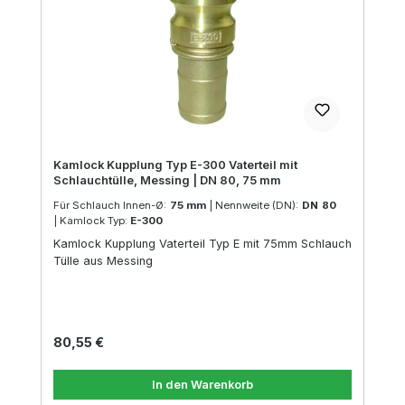
Kamlock Kupplung Typ E-300 Vaterteil mit
Schlauchtülle, Messing | DN 80, 75 mm
Für Schlauch Innen-Ø:
75 mm
|
Nennweite (DN):
DN 80
|
Kamlock Typ:
E-300
Kamlock Kupplung Vaterteil Typ E mit 75mm Schlauch
Tülle aus Messing
Regulärer Preis:
80,55 €
In den Warenkorb