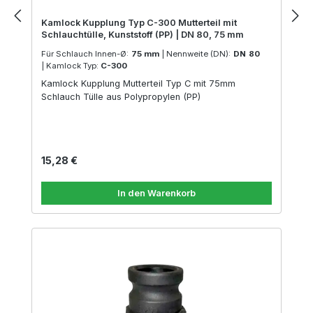
Kamlock Kupplung Typ C-300 Mutterteil mit
Schlauchtülle, Kunststoff (PP) | DN 80, 75 mm
Für Schlauch Innen-Ø:
75 mm
|
Nennweite (DN):
DN 80
|
Kamlock Typ:
C-300
Kamlock Kupplung Mutterteil Typ C mit 75mm
Schlauch Tülle aus Polypropylen (PP)
Regulärer Preis:
15,28 €
In den Warenkorb