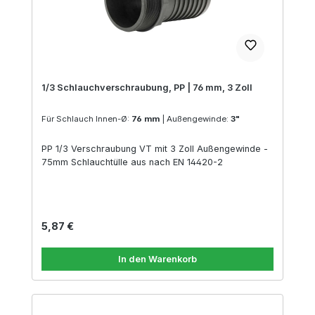
1/3 Schlauchverschraubung, PP | 76 mm, 3 Zoll
Für Schlauch Innen-Ø:
76 mm
|
Außengewinde:
3"
PP 1/3 Verschraubung VT mit 3 Zoll Außengewinde -
75mm Schlauchtülle aus nach EN 14420-2
Regulärer Preis:
5,87 €
In den Warenkorb