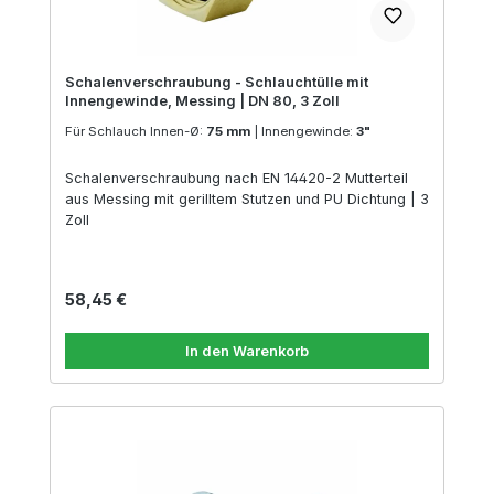
Schalenverschraubung - Schlauchtülle mit
Innengewinde, Messing | DN 80, 3 Zoll
Für Schlauch Innen-Ø:
75 mm
|
Innengewinde:
3"
Schalenverschraubung nach EN 14420-2 Mutterteil
aus Messing mit gerilltem Stutzen und PU Dichtung | 3
Zoll
Regulärer Preis:
58,45 €
In den Warenkorb