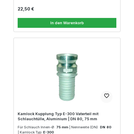
Regulärer Preis:
22,50 €
In den Warenkorb
Kamlock Kupplung Typ E-300 Vaterteil mit
Schlauchtülle, Aluminium | DN 80, 75 mm
Für Schlauch Innen-Ø:
75 mm
|
Nennweite (DN):
DN 80
|
Kamlock Typ:
E-300