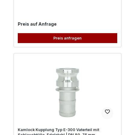
Regulärer Preis:
Preis auf Anfrage
Preis anfragen
Kamlock Kupplung Typ E-300 Vaterteil mit
Schlauchtülle, Edelstahl | DN 80, 75 mm