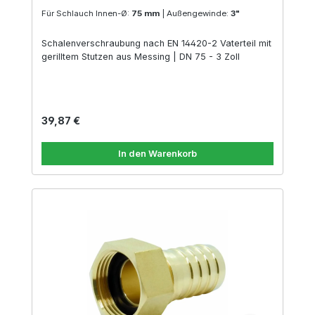
Für Schlauch Innen-Ø:
75 mm
|
Außengewinde:
3"
Schalenverschraubung nach EN 14420-2 Vaterteil mit
gerilltem Stutzen aus Messing | DN 75 - 3 Zoll
Regulärer Preis:
39,87 €
In den Warenkorb