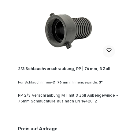
2/3 Schlauchverschraubung, PP | 76 mm, 3 Zoll
Für Schlauch Innen-Ø:
76 mm
|
Innengewinde:
3"
PP 2/3 Verschraubung MT mit 3 Zoll Außengewinde -
75mm Schlauchtülle aus nach EN 14420-2
Regulärer Preis:
Preis auf Anfrage