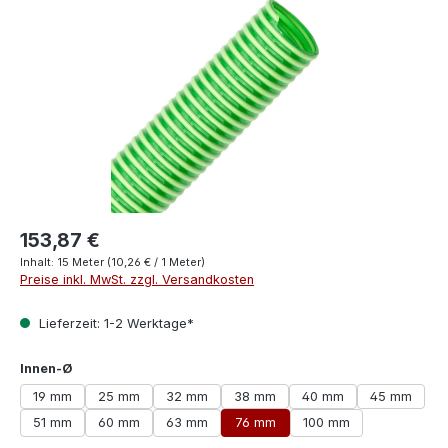
153,87 €
Inhalt:
15 Meter
(10,26 € / 1 Meter)
Preise inkl. MwSt. zzgl. Versandkosten
Lieferzeit: 1-2 Werktage*
auswählen
Innen-Ø
19 mm
25 mm
32 mm
38 mm
40 mm
45 mm
51 mm
60 mm
63 mm
76 mm
100 mm