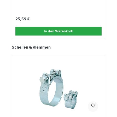
Regulärer Preis:
25,59 €
In den Warenkorb
Produktgalerie überspringen
Schellen & Klemmen