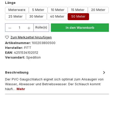
auswählen
Länge
Meterware
5 Meter
10 Meter
15 Meter
20 Meter
25 Meter
30 Meter
40 Meter
50 Meter
Produkt Anzahl: Gib den gewünschten Wert ein oder 
Rolle(n)
In den Warenkorb
Zum Merkzettel hinzufügen
Artikelnummer:
100203800500
Hersteller:
FITT
EAN:
4251534102012
Versandart:
Spedition
Beschreibung
Der PVC-Saugschlaluch eignet sich optimal zum Ansaugen von
Wasser, Abwasser und Betriebswasser. Der Schlauch kommt
häufi…
Mehr