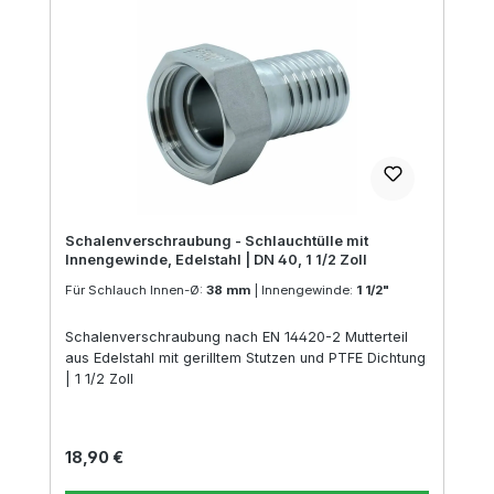
Schalenverschraubung - Schlauchtülle mit
Innengewinde, Edelstahl | DN 40, 1 1/2 Zoll
Für Schlauch Innen-Ø:
38 mm
|
Innengewinde:
1 1/2"
Schalenverschraubung nach EN 14420-2 Mutterteil
aus Edelstahl mit gerilltem Stutzen und PTFE Dichtung
| 1 1/2 Zoll
Regulärer Preis:
18,90 €