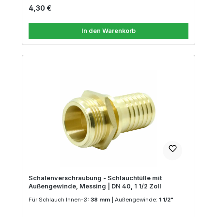
Regulärer Preis:
4,30 €
In den Warenkorb
Schalenverschraubung - Schlauchtülle mit
Außengewinde, Messing | DN 40, 1 1/2 Zoll
Für Schlauch Innen-Ø:
38 mm
|
Außengewinde:
1 1/2"