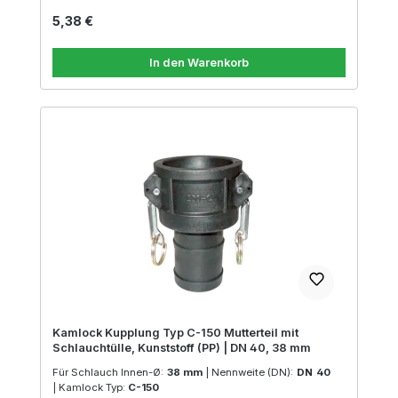
Regulärer Preis:
5,38 €
In den Warenkorb
Kamlock Kupplung Typ C-150 Mutterteil mit
Schlauchtülle, Kunststoff (PP) | DN 40, 38 mm
Für Schlauch Innen-Ø:
38 mm
|
Nennweite (DN):
DN 40
|
Kamlock Typ:
C-150