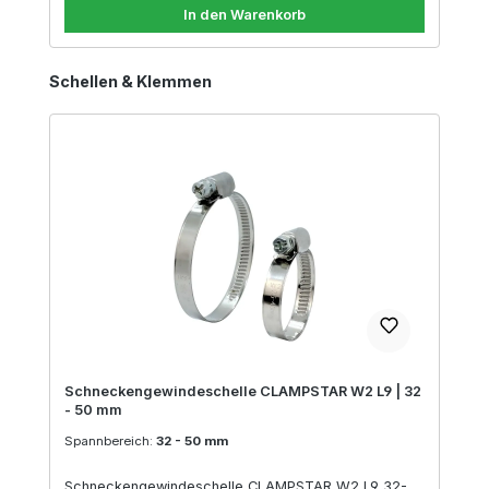
In den Warenkorb
Produktgalerie überspringen
Schellen & Klemmen
Schneckengewindeschelle CLAMPSTAR W2 L9 | 32
- 50 mm
Spannbereich:
32 - 50 mm
Schneckengewindeschelle CLAMPSTAR W2 L9 32-