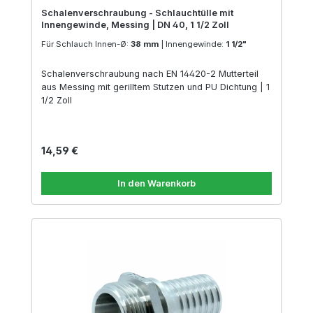
Schalenverschraubung - Schlauchtülle mit
Innengewinde, Messing | DN 40, 1 1/2 Zoll
Für Schlauch Innen-Ø:
38 mm
|
Innengewinde:
1 1/2"
Schalenverschraubung nach EN 14420-2 Mutterteil
aus Messing mit gerilltem Stutzen und PU Dichtung | 1
1/2 Zoll
Regulärer Preis:
14,59 €
In den Warenkorb