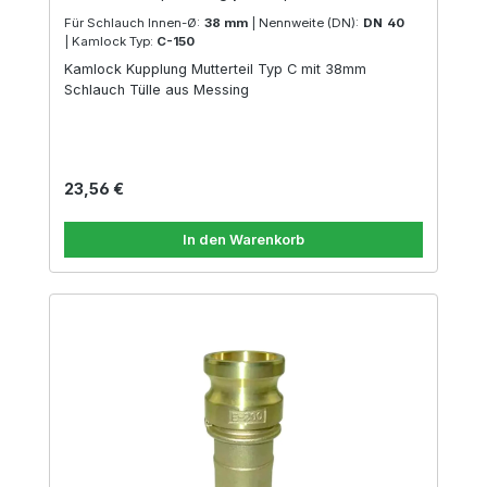
Für Schlauch Innen-Ø:
38 mm
|
Nennweite (DN):
DN 40
|
Kamlock Typ:
C-150
Kamlock Kupplung Mutterteil Typ C mit 38mm
Schlauch Tülle aus Messing
Regulärer Preis:
23,56 €
In den Warenkorb