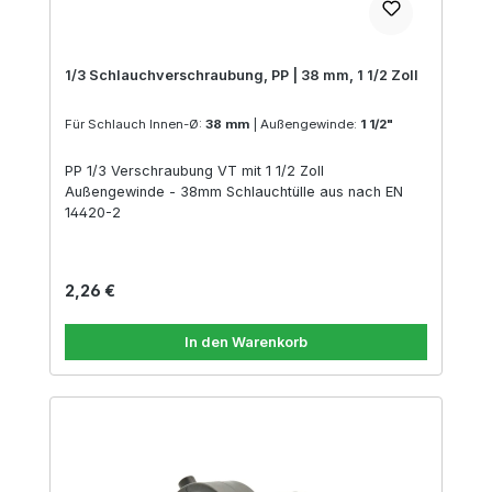
1/3 Schlauchverschraubung, PP | 38 mm, 1 1/2 Zoll
Für Schlauch Innen-Ø:
38 mm
|
Außengewinde:
1 1/2"
PP 1/3 Verschraubung VT mit 1 1/2 Zoll
Außengewinde - 38mm Schlauchtülle aus nach EN
14420-2
Regulärer Preis:
2,26 €
In den Warenkorb