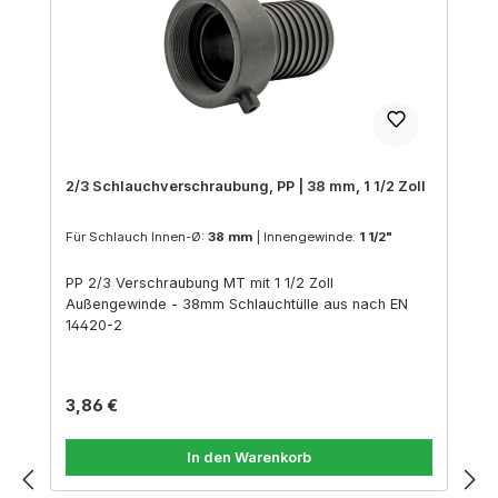
2/3 Schlauchverschraubung, PP | 38 mm, 1 1/2 Zoll
Für Schlauch Innen-Ø:
38 mm
|
Innengewinde:
1 1/2"
PP 2/3 Verschraubung MT mit 1 1/2 Zoll
Außengewinde - 38mm Schlauchtülle aus nach EN
14420-2
Regulärer Preis:
3,86 €
In den Warenkorb