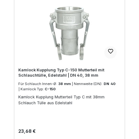
Kamlock Kupplung Typ C-150 Mutterteil mit
Schlauchtülle, Edelstahl | DN 40, 38 mm
Für Schlauch Innen-Ø:
38 mm
|
Nennweite (DN):
DN 40
|
Kamlock Typ:
C-150
Kamlock Kupplung Mutterteil Typ C mit 38mm
Schlauch Tülle aus Edelstahl
Regulärer Preis:
23,68 €