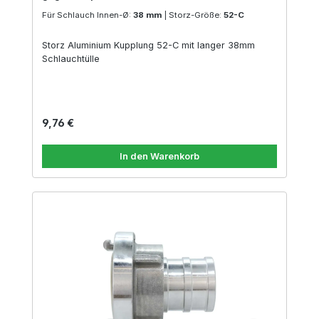
Für Schlauch Innen-Ø:
38 mm
|
Storz-Größe:
52-C
Storz Aluminium Kupplung 52-C mit langer 38mm
Schlauchtülle
Regulärer Preis:
9,76 €
In den Warenkorb