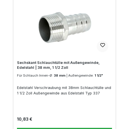
Sechskant Schlauchtülle mit Außengewinde,
Edelstahl | 38 mm, 1 1/2 Zoll
Für Schlauch Innen-Ø:
38 mm
|
Außengewinde:
1 1/2"
Edelstahl Verschraubung mit 38mm Schlauchtülle und
1 1/2 Zoll Außengewinde aus Edelstahl Typ 337
Regulärer Preis:
10,83 €