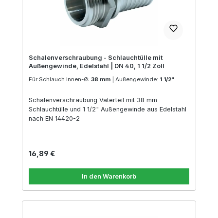
Schalenverschraubung - Schlauchtülle mit
Außengewinde, Edelstahl | DN 40, 1 1/2 Zoll
Für Schlauch Innen-Ø:
38 mm
|
Außengewinde:
1 1/2"
Schalenverschraubung Vaterteil mit 38 mm
Schlauchtülle und 1 1/2" Außengewinde aus Edelstahl
nach EN 14420-2
Regulärer Preis:
16,89 €
In den Warenkorb