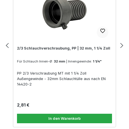
2/3 Schlauchverschraubung, PP | 32 mm, 1 1/4 Zoll
Für Schlauch Innen-Ø:
32 mm
|
Innengewinde:
1 1/4"
PP 2/3 Verschraubung MT mit 1 1/4 Zoll
Außengewinde - 32mm Schlauchtülle aus nach EN
14420-2
Regulärer Preis:
2,81 €
In den Warenkorb