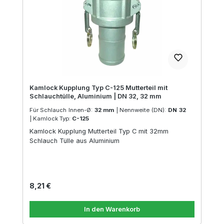
Kamlock Kupplung Typ C-125 Mutterteil mit
Schlauchtülle, Aluminium | DN 32, 32 mm
Für Schlauch Innen-Ø:
32 mm
|
Nennweite (DN):
DN 32
|
Kamlock Typ:
C-125
Kamlock Kupplung Mutterteil Typ C mit 32mm
Schlauch Tülle aus Aluminium
Regulärer Preis:
8,21 €
In den Warenkorb