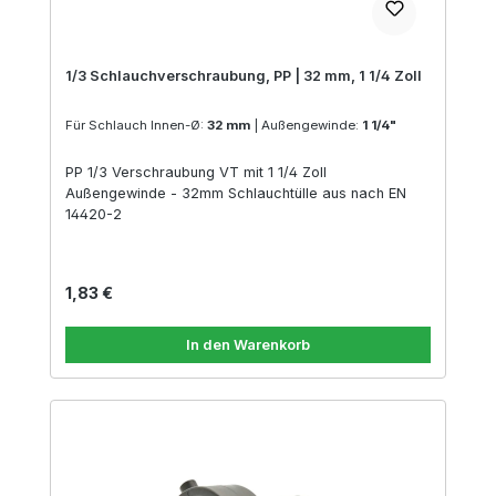
1/3 Schlauchverschraubung, PP | 32 mm, 1 1/4 Zoll
Für Schlauch Innen-Ø:
32 mm
|
Außengewinde:
1 1/4"
PP 1/3 Verschraubung VT mit 1 1/4 Zoll
Außengewinde - 32mm Schlauchtülle aus nach EN
14420-2
Regulärer Preis:
1,83 €
In den Warenkorb