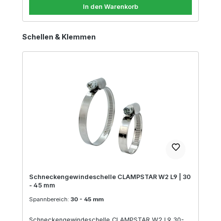
In den Warenkorb
Produktgalerie überspringen
Schellen & Klemmen
Schneckengewindeschelle CLAMPSTAR W2 L9 | 30
- 45 mm
Spannbereich:
30 - 45 mm
Schneckengewindeschelle CLAMPSTAR W2 L9 30-