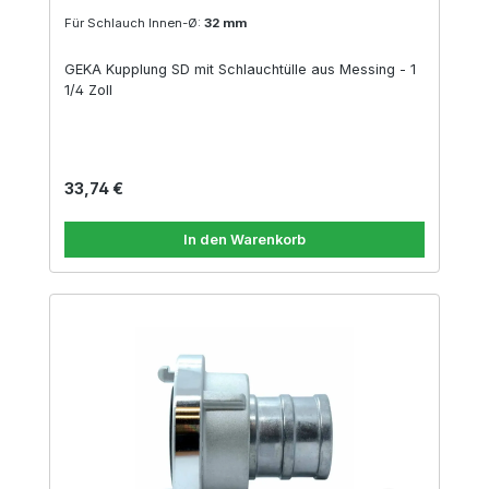
Für Schlauch Innen-Ø:
32 mm
GEKA Kupplung SD mit Schlauchtülle aus Messing - 1
1/4 Zoll
Regulärer Preis:
33,74 €
In den Warenkorb