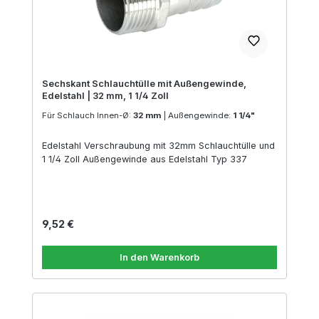
Sechskant Schlauchtülle mit Außengewinde,
Edelstahl | 32 mm, 1 1/4 Zoll
Für Schlauch Innen-Ø:
32 mm
|
Außengewinde:
1 1/4"
Edelstahl Verschraubung mit 32mm Schlauchtülle und
1 1/4 Zoll Außengewinde aus Edelstahl Typ 337
Regulärer Preis:
9,52 €
In den Warenkorb