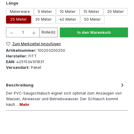
auswählen
Länge
Meterware
5 Meter
10 Meter
15 Meter
20 Meter
25 Meter
30 Meter
40 Meter
50 Meter
Produkt Anzahl: Gib den gewünschten Wert ein oder 
Rolle(n)
In den Warenkorb
Zum Merkzettel hinzufügen
Artikelnummer:
100203200250
Hersteller:
FITT
EAN:
4251534101831
Versandart:
Paket
Beschreibung
Der PVC-Saugschlaluch eignet sich optimal zum Ansaugen von
Wasser, Abwasser und Betriebswasser. Der Schlauch kommt
häufi…
Mehr