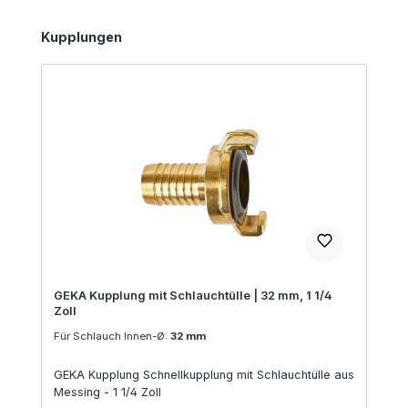
Produktgalerie überspringen
Kupplungen
GEKA Kupplung mit Schlauchtülle | 32 mm, 1 1/4
Zoll
Für Schlauch Innen-Ø:
32 mm
GEKA Kupplung Schnellkupplung mit Schlauchtülle aus
Messing - 1 1/4 Zoll