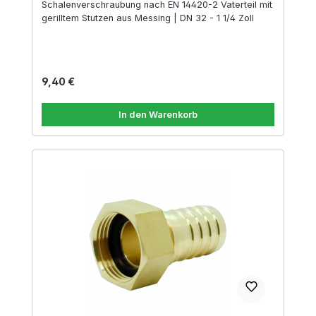
Schalenverschraubung nach EN 14420-2 Vaterteil mit
gerilltem Stutzen aus Messing | DN 32 - 1 1/4 Zoll
Regulärer Preis:
9,40 €
In den Warenkorb