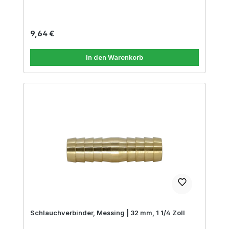
Regulärer Preis:
9,64 €
In den Warenkorb
Schlauchverbinder, Messing | 32 mm, 1 1/4 Zoll