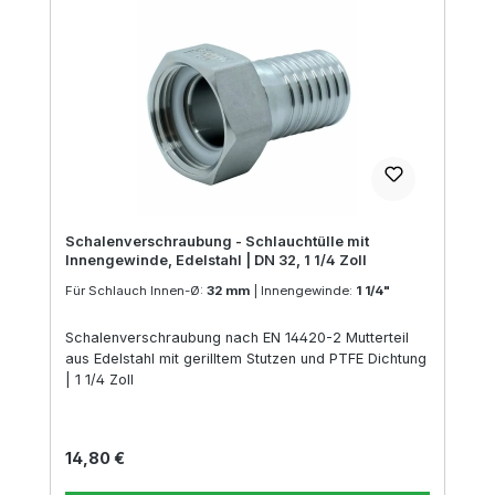
Schalenverschraubung - Schlauchtülle mit
Innengewinde, Edelstahl | DN 32, 1 1/4 Zoll
Für Schlauch Innen-Ø:
32 mm
|
Innengewinde:
1 1/4"
Schalenverschraubung nach EN 14420-2 Mutterteil
aus Edelstahl mit gerilltem Stutzen und PTFE Dichtung
| 1 1/4 Zoll
Regulärer Preis:
14,80 €