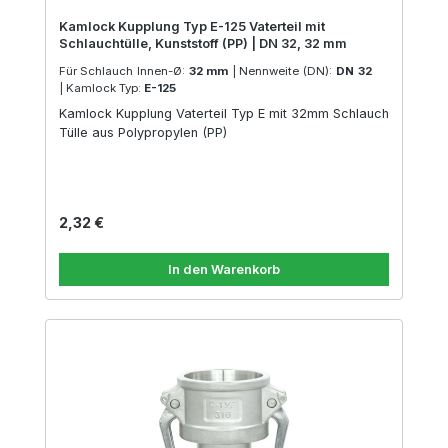
Kamlock Kupplung Typ E-125 Vaterteil mit
Schlauchtülle, Kunststoff (PP) | DN 32, 32 mm
Für Schlauch Innen-Ø:
32 mm
|
Nennweite (DN):
DN 32
|
Kamlock Typ:
E-125
Kamlock Kupplung Vaterteil Typ E mit 32mm Schlauch
Tülle aus Polypropylen (PP)
Regulärer Preis:
2,32 €
In den Warenkorb