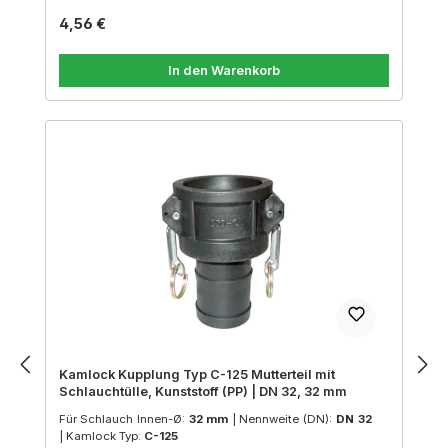
Regulärer Preis:
4,56 €
In den Warenkorb
Kamlock Kupplung Typ C-125 Mutterteil mit
Schlauchtülle, Kunststoff (PP) | DN 32, 32 mm
Für Schlauch Innen-Ø:
32 mm
|
Nennweite (DN):
DN 32
|
Kamlock Typ:
C-125