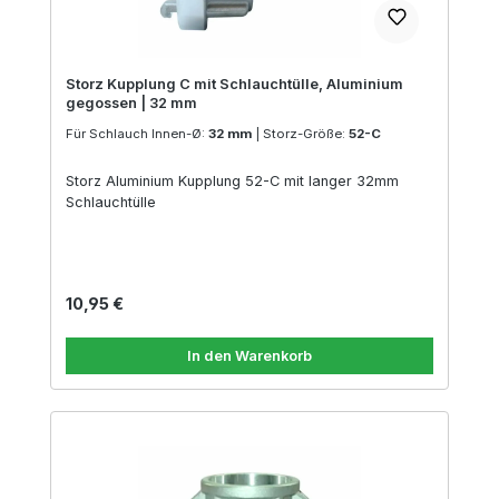
Storz Kupplung C mit Schlauchtülle, Aluminium
gegossen | 32 mm
Für Schlauch Innen-Ø:
32 mm
|
Storz-Größe:
52-C
Storz Aluminium Kupplung 52-C mit langer 32mm
Schlauchtülle
Regulärer Preis:
10,95 €
In den Warenkorb