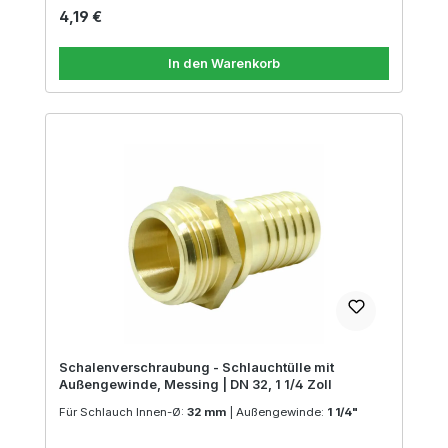
Regulärer Preis:
4,19 €
In den Warenkorb
Schalenverschraubung - Schlauchtülle mit
Außengewinde, Messing | DN 32, 1 1/4 Zoll
Für Schlauch Innen-Ø:
32 mm
|
Außengewinde:
1 1/4"