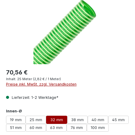
70,56 €
Inhalt:
25 Meter
(2,82 € / 1 Meter)
Preise inkl. MwSt. zzgl. Versandkosten
Lieferzeit: 1-2 Werktage*
auswählen
Innen-Ø
19 mm
25 mm
32 mm
38 mm
40 mm
45 mm
51 mm
60 mm
63 mm
76 mm
100 mm