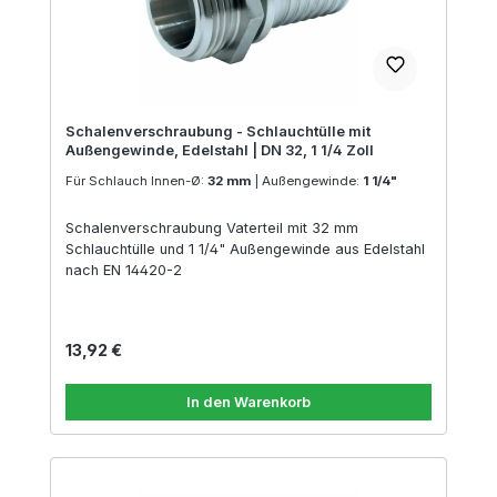
Schalenverschraubung - Schlauchtülle mit
Außengewinde, Edelstahl | DN 32, 1 1/4 Zoll
Für Schlauch Innen-Ø:
32 mm
|
Außengewinde:
1 1/4"
Schalenverschraubung Vaterteil mit 32 mm
Schlauchtülle und 1 1/4" Außengewinde aus Edelstahl
nach EN 14420-2
Regulärer Preis:
13,92 €
In den Warenkorb