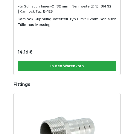
Für Schlauch Innen-Ø:
32 mm
|
Nennweite (DN):
DN 32
|
Kamlock Typ:
E-125
Kamlock Kupplung Vaterteil Typ E mit 32mm Schlauch
Tülle aus Messing
Regulärer Preis:
14,16 €
In den Warenkorb
Produktgalerie überspringen
Fittings