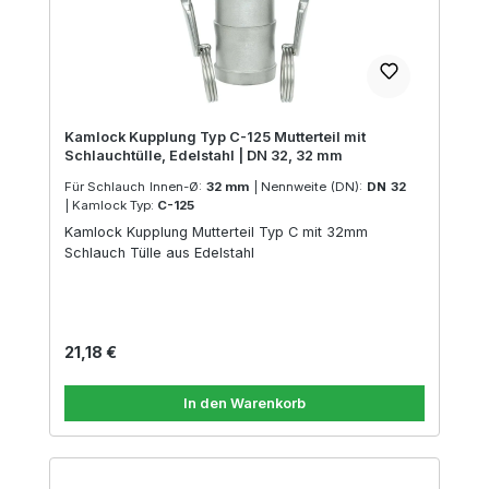
Kamlock Kupplung Typ C-125 Mutterteil mit
Schlauchtülle, Edelstahl | DN 32, 32 mm
Für Schlauch Innen-Ø:
32 mm
|
Nennweite (DN):
DN 32
|
Kamlock Typ:
C-125
Kamlock Kupplung Mutterteil Typ C mit 32mm
Schlauch Tülle aus Edelstahl
Regulärer Preis:
21,18 €
In den Warenkorb