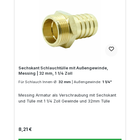
Sechskant Schlauchtülle mit Außengewinde,
Messing | 32 mm, 1 1/4 Zoll
Für Schlauch Innen-Ø:
32 mm
|
Außengewinde:
1 1/4"
Messing Armatur als Verschraubung mit Sechskant
und Tülle mit 1 1/4 Zoll Gewinde und 32mm Tülle
Regulärer Preis:
8,21 €