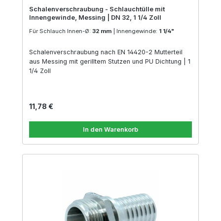
Schalenverschraubung - Schlauchtülle mit
Innengewinde, Messing | DN 32, 1 1/4 Zoll
Für Schlauch Innen-Ø:
32 mm
|
Innengewinde:
1 1/4"
Schalenverschraubung nach EN 14420-2 Mutterteil
aus Messing mit gerilltem Stutzen und PU Dichtung | 1
1/4 Zoll
Regulärer Preis:
11,78 €
In den Warenkorb