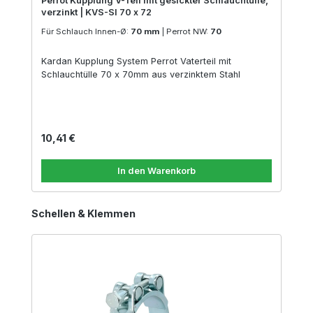
Perrot Kupplung V-Teil mit gesickter Schlauchtülle,
verzinkt | KVS-SI 70 x 72
Für Schlauch Innen-Ø:
70 mm
|
Perrot NW:
70
Kardan Kupplung System Perrot Vaterteil mit
Schlauchtülle 70 x 70mm aus verzinktem Stahl
Regulärer Preis:
10,41 €
In den Warenkorb
Produktgalerie überspringen
Schellen & Klemmen