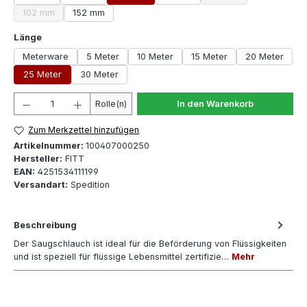
(Diese Option ist zurze
102 mm
152 mm
(Diese Option ist zurzeit nicht verfügbar.)
auswählen
Länge
Meterware
5 Meter
10 Meter
15 Meter
20 Meter
25 Meter
30 Meter
Produkt Anzahl: Gib den gewünschten Wert ein oder 
Rolle(n)
In den Warenkorb
Zum Merkzettel hinzufügen
Artikelnummer:
100407000250
Hersteller:
FITT
EAN:
4251534111199
Versandart:
Spedition
Beschreibung
Der Saugschlauch ist ideal für die Beförderung von Flüssigkeiten
und ist speziell für flüssige Lebensmittel zertifizie…
Mehr