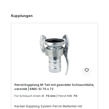
Produktgalerie überspringen
Kupplungen
Perrot Kupplung M-Teil mit gesickter Schlauchtülle,
verzinkt | KMS-SI 70 x 72
Für Schlauch Innen-Ø:
70 mm
|
Perrot NW:
70
Kardan Kupplung System Perrot Mutterteil mit