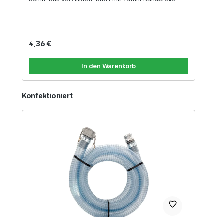
Regulärer Preis:
4,36 €
In den Warenkorb
Produktgalerie überspringen
Konfektioniert