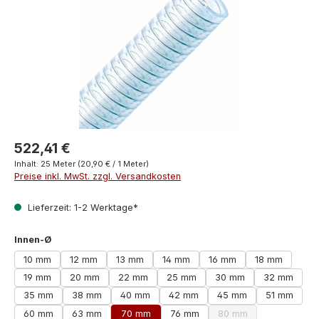
522,41 €
Inhalt:
25 Meter
(20,90 € / 1 Meter)
Preise inkl. MwSt. zzgl. Versandkosten
Lieferzeit: 1-2 Werktage*
auswählen
Innen-Ø
10 mm
12 mm
13 mm
14 mm
16 mm
18 mm
19 mm
20 mm
22 mm
25 mm
30 mm
32 mm
35 mm
38 mm
40 mm
42 mm
45 mm
51 mm
60 mm
63 mm
70 mm
76 mm
80 mm