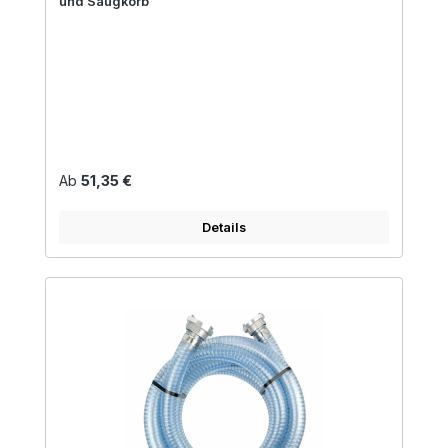
und Saugkorb
Regulärer Preis:
Ab
51,35 €
Details