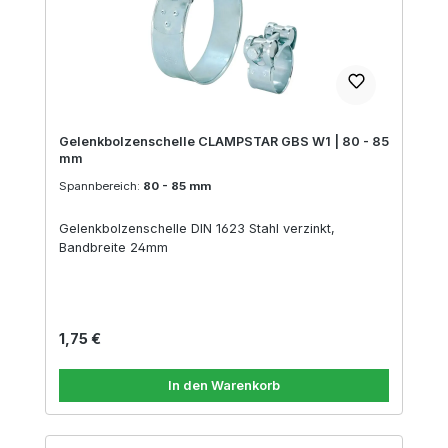
Gelenkbolzenschelle CLAMPSTAR GBS W1 | 80 - 85
mm
Spannbereich:
80 - 85 mm
Gelenkbolzenschelle DIN 1623 Stahl verzinkt,
Bandbreite 24mm
Regulärer Preis:
1,75 €
In den Warenkorb