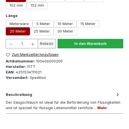
102 mm
152 mm
auswählen
Länge
Meterware
5 Meter
10 Meter
15 Meter
20 Meter
25 Meter
30 Meter
Produkt Anzahl: Gib den gewünschten Wert ein oder 
Rolle(n)
In den Warenkorb
Zum Merkzettel hinzufügen
Artikelnummer:
100406000200
Hersteller:
FITT
EAN:
4251534111021
Versandart:
Spedition
Beschreibung
Der Saugschlauch ist ideal für die Beförderung von Flüssigkeiten
und ist speziell für flüssige Lebensmittel zertifizie…
Mehr