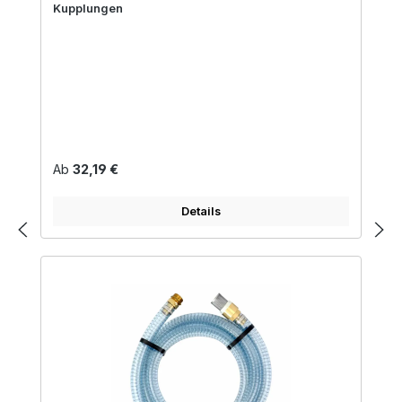
Kupplungen
Regulärer Preis:
Ab
32,19 €
Details