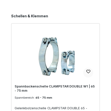
Produktgalerie überspringen
Schellen & Klemmen
Spannbackenschelle CLAMPSTAR DOUBLE W1 | 65
- 75 mm
Spannbereich:
65 - 75 mm
Gelenkbolzenschelle CLAMPSTAR DOUBLE 65 -