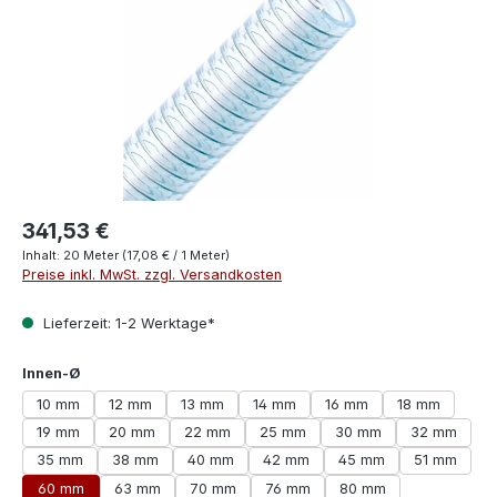
341,53 €
Inhalt:
20 Meter
(17,08 € / 1 Meter)
Preise inkl. MwSt. zzgl. Versandkosten
Lieferzeit: 1-2 Werktage*
auswählen
Innen-Ø
10 mm
12 mm
13 mm
14 mm
16 mm
18 mm
19 mm
20 mm
22 mm
25 mm
30 mm
32 mm
35 mm
38 mm
40 mm
42 mm
45 mm
51 mm
60 mm
63 mm
70 mm
76 mm
80 mm