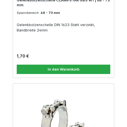
Gelenkbolzenschelle CLAMPSTAR GBS W1 | 68 - 73
mm
Spannbereich:
68 - 73 mm
Gelenkbolzenschelle DIN 1623 Stahl verzinkt,
Bandbreite 24mm
Regulärer Preis:
1,70 €
In den Warenkorb