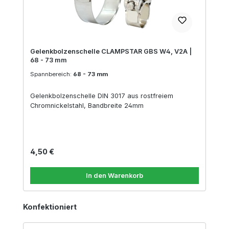
Gelenkbolzenschelle CLAMPSTAR GBS W4, V2A |
68 - 73 mm
Spannbereich:
68 - 73 mm
Gelenkbolzenschelle DIN 3017 aus rostfreiem
Chromnickelstahl, Bandbreite 24mm
Regulärer Preis:
4,50 €
In den Warenkorb
Produktgalerie überspringen
Konfektioniert