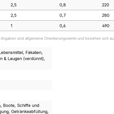
2,5
0,8
220
2,5
0,7
280
1
0,6
490
e Angaben sind allgemeine Orientierungswerte und beziehen sich a
ebensmittel, Fäkalien,
en & Laugen (verdünnt),
 Boote, Schiffe und
gung, Getränkeabfüllung,