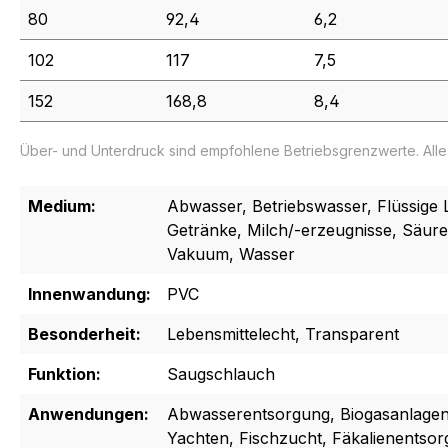
80
92,4
6,2
102
117
7,5
152
168,8
8,4
Über- und Unterdruck sind empfohlene Betriebsgrenzwerte. All
Medium:
Abwasser, Betriebswasser, Flüssige L
Getränke, Milch/-erzeugnisse, Säur
Vakuum, Wasser
Innenwandung:
PVC
Besonderheit:
Lebensmittelecht, Transparent
Funktion:
Saugschlauch
Anwendungen:
Abwasserentsorgung, Biogasanlagen,
Yachten, Fischzucht, Fäkalienentsor