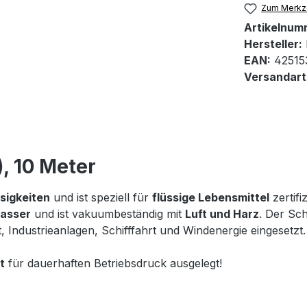
Zum Merkze
Artikelnum
Hersteller:
EAN:
42515
Versandart
, 10 Meter
ssigkeiten
und ist speziell für
flüssige Lebensmittel
zertifi
wasser
und ist vakuumbeständig mit
Luft und Harz
. Der Sc
t, Industrieanlagen, Schifffahrt und Windenergie eingesetzt.
t
für dauerhaften Betriebsdruck ausgelegt!