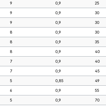
9
0,9
25
9
0,9
30
9
0,9
30
8
0,9
30
8
0,9
35
8
0,9
40
7
0,9
40
7
0,9
45
5
0,85
49
6
0,9
55
5
0,9
70