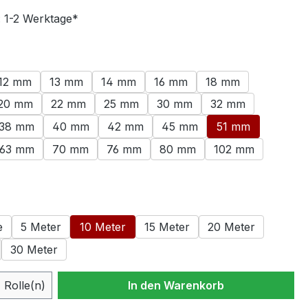
: 1-2 Werktage*
swählen
12 mm
13 mm
14 mm
16 mm
18 mm
20 mm
22 mm
25 mm
30 mm
32 mm
38 mm
40 mm
42 mm
45 mm
51 mm
63 mm
70 mm
76 mm
80 mm
102 mm
ählen
e
5 Meter
10 Meter
15 Meter
20 Meter
30 Meter
 Anzahl: Gib den gewünschten Wert ein 
Rolle(n)
In den Warenkorb