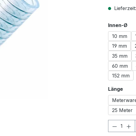
Lieferzeit
au
Innen-Ø
10 mm
19 mm
35 mm
60 mm
152 mm
ausw
Länge
Meterwar
25 Meter
Produkt