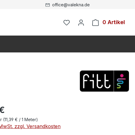
office@valekna.de
0 Artikel
 €
er
(11,39 € / 1 Meter)
. MwSt. zzgl. Versandkosten