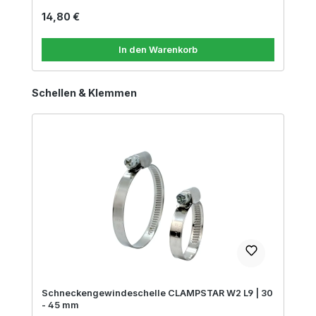
Regulärer Preis:
14,80 €
In den Warenkorb
Produktgalerie überspringen
Schellen & Klemmen
Schneckengewindeschelle CLAMPSTAR W2 L9 | 30
- 45 mm