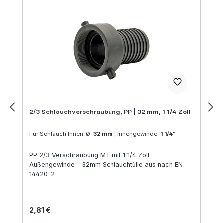
2/3 Schlauchverschraubung, PP | 32 mm, 1 1/4 Zoll
Für Schlauch Innen-Ø:
32 mm
|
Innengewinde:
1 1/4"
PP 2/3 Verschraubung MT mit 1 1/4 Zoll
Außengewinde - 32mm Schlauchtülle aus nach EN
14420-2
Regulärer Preis:
2,81 €