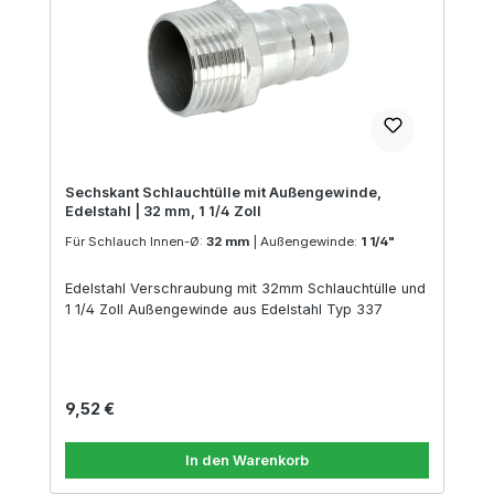
Sechskant Schlauchtülle mit Außengewinde,
Edelstahl | 32 mm, 1 1/4 Zoll
Für Schlauch Innen-Ø:
32 mm
|
Außengewinde:
1 1/4"
Edelstahl Verschraubung mit 32mm Schlauchtülle und
1 1/4 Zoll Außengewinde aus Edelstahl Typ 337
Regulärer Preis:
9,52 €
In den Warenkorb