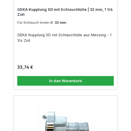
GEKA Kupplung SD mit Schlauchtülle | 32 mm, 1 1/4
Zoll
Für Schlauch Innen-Ø:
32 mm
GEKA Kupplung SD mit Schlauchtülle aus Messing - 1
1/4 Zoll
Regulärer Preis:
33,74 €
In den Warenkorb