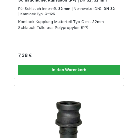
Schlauchtülle, Kunststoff (PP) | DN 32, 32 mm
Für Schlauch Innen-Ø:
32 mm
|
Nennweite (DN):
DN 32
|
Kamlock Typ:
C-125
Kamlock Kupplung Mutterteil Typ C mit 32mm
Schlauch Tülle aus Polypropylen (PP)
Regulärer Preis:
7,38 €
In den Warenkorb