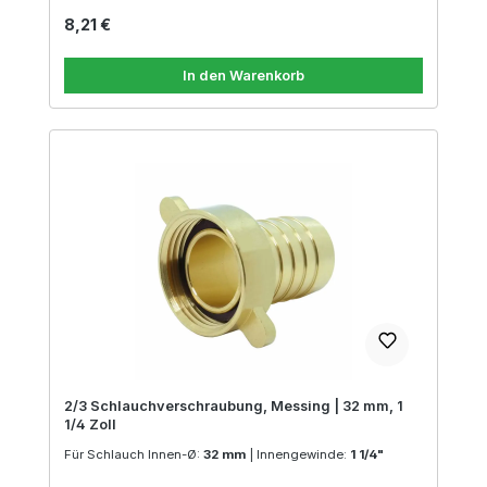
Regulärer Preis:
8,21 €
In den Warenkorb
2/3 Schlauchverschraubung, Messing | 32 mm, 1
1/4 Zoll
Für Schlauch Innen-Ø:
32 mm
|
Innengewinde:
1 1/4"