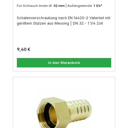
Für Schlauch Innen-Ø:
32 mm
|
Außengewinde:
1 1/4"
Schalenverschraubung nach EN 14420-2 Vaterteil mit
gerilltem Stutzen aus Messing | DN 32 - 1 1/4 Zoll
Regulärer Preis:
9,40 €
In den Warenkorb