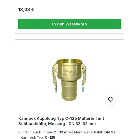
Regulärer Preis:
13,33 €
In den Warenkorb
Kamlock Kupplung Typ C-125 Mutterteil mit
Schlauchtülle, Messing | DN 32, 32 mm
Für Schlauch Innen-Ø:
32 mm
|
Nennweite (DN):
DN 32
|
Kamlock Typ:
C-125