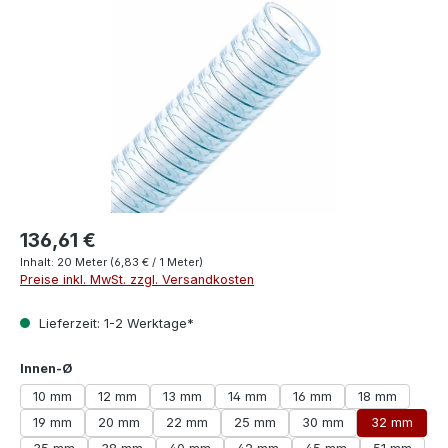
136,61 €
Inhalt:
20 Meter
(6,83 € / 1 Meter)
Preise inkl. MwSt. zzgl. Versandkosten
Lieferzeit: 1-2 Werktage*
auswählen
Innen-Ø
10 mm
12 mm
13 mm
14 mm
16 mm
18 mm
19 mm
20 mm
22 mm
25 mm
30 mm
32 mm