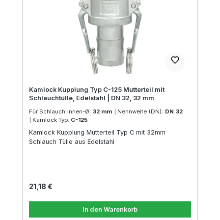
Kamlock Kupplung Typ C-125 Mutterteil mit
Schlauchtülle, Edelstahl | DN 32, 32 mm
Für Schlauch Innen-Ø:
32 mm
|
Nennweite (DN):
DN 32
|
Kamlock Typ:
C-125
Kamlock Kupplung Mutterteil Typ C mit 32mm
Schlauch Tülle aus Edelstahl
Regulärer Preis:
21,18 €
In den Warenkorb