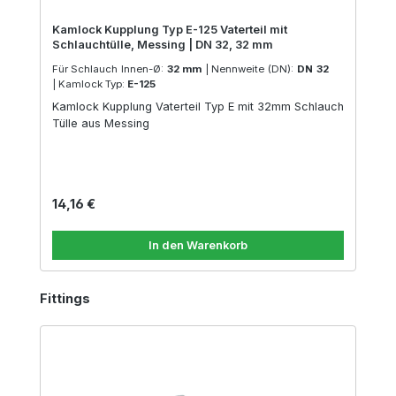
Kamlock Kupplung Typ E-125 Vaterteil mit
Schlauchtülle, Messing | DN 32, 32 mm
Für Schlauch Innen-Ø:
32 mm
|
Nennweite (DN):
DN 32
|
Kamlock Typ:
E-125
Kamlock Kupplung Vaterteil Typ E mit 32mm Schlauch
Tülle aus Messing
Regulärer Preis:
14,16 €
In den Warenkorb
Produktgalerie überspringen
Fittings