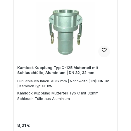
Kamlock Kupplung Typ C-125 Mutterteil mit
Schlauchtülle, Aluminium | DN 32, 32 mm
Für Schlauch Innen-Ø:
32 mm
|
Nennweite (DN):
DN 32
|
Kamlock Typ:
C-125
Kamlock Kupplung Mutterteil Typ C mit 32mm
Schlauch Tülle aus Aluminium
Regulärer Preis:
8,21 €