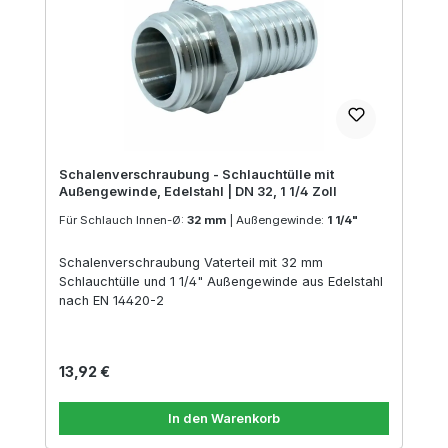
Schalenverschraubung - Schlauchtülle mit
Außengewinde, Edelstahl | DN 32, 1 1/4 Zoll
Für Schlauch Innen-Ø:
32 mm
|
Außengewinde:
1 1/4"
Schalenverschraubung Vaterteil mit 32 mm
Schlauchtülle und 1 1/4" Außengewinde aus Edelstahl
nach EN 14420-2
Regulärer Preis:
13,92 €
In den Warenkorb