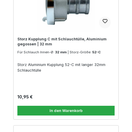
Storz Kupplung C mit Schlauchtülle, Aluminium
gegossen | 32 mm
Für Schlauch Innen-Ø:
32 mm
|
Storz-Größe:
52-C
Storz Aluminium Kupplung 52-C mit langer 32mm
Schlauchtülle
Regulärer Preis:
10,95 €
In den Warenkorb