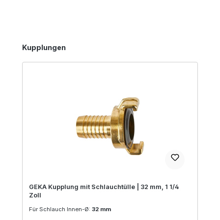
Produktgalerie überspringen
Kupplungen
GEKA Kupplung mit Schlauchtülle | 32 mm, 1 1/4
Zoll
Für Schlauch Innen-Ø:
32 mm