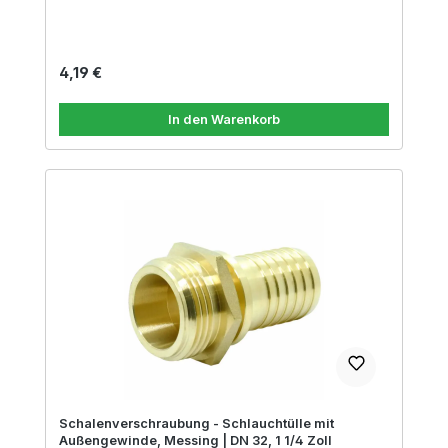
Regulärer Preis:
4,19 €
In den Warenkorb
Schalenverschraubung - Schlauchtülle mit
Außengewinde, Messing | DN 32, 1 1/4 Zoll