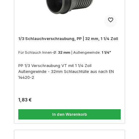
1/3 Schlauchverschraubung, PP | 32 mm, 1 1/4 Zoll
Für Schlauch Innen-Ø:
32 mm
|
Außengewinde:
1 1/4"
PP 1/3 Verschraubung VT mit 1 1/4 Zoll
Außengewinde - 32mm Schlauchtülle aus nach EN
14420-2
Regulärer Preis:
1,83 €
In den Warenkorb