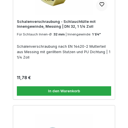
Schalenverschraubung - Schlauchtülle mit
Innengewinde, Messing | DN 32, 1 1/4 Zoll
Für Schlauch Innen-Ø:
32 mm
|
Innengewinde:
1 1/4"
Schalenverschraubung nach EN 14420-2 Mutterteil
aus Messing mit gerilltem Stutzen und PU Dichtung | 1
1/4 Zoll
Regulärer Preis:
11,78 €
In den Warenkorb