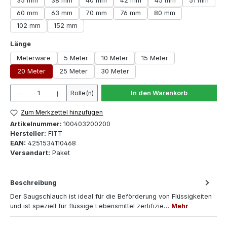
35 mm
38 mm
40 mm
42 mm
45 mm
51 mm
60 mm
63 mm
70 mm
76 mm
80 mm
102 mm
152 mm
auswählen
Länge
Meterware
5 Meter
10 Meter
15 Meter
20 Meter
25 Meter
30 Meter
Produkt Anzahl: Gib den gewünschten Wert ein oder 
Rolle(n)
In den Warenkorb
Zum Merkzettel hinzufügen
Artikelnummer:
100403200200
Hersteller:
FITT
EAN:
4251534110468
Versandart:
Paket
Beschreibung
Der Saugschlauch ist ideal für die Beförderung von Flüssigkeiten
und ist speziell für flüssige Lebensmittel zertifizie…
Mehr