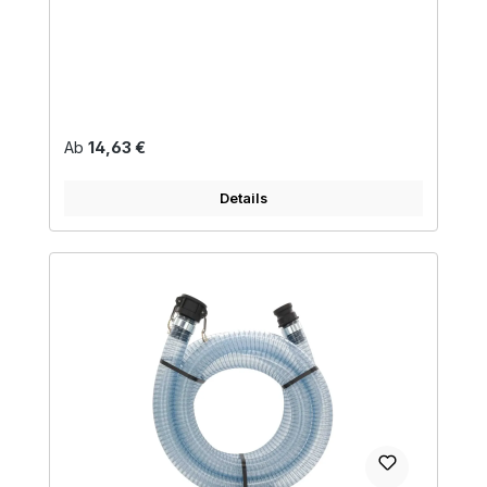
Regulärer Preis:
Ab
14,63 €
Details