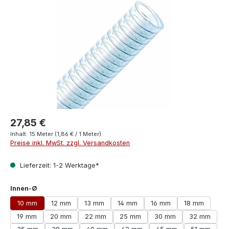
27,85 €
Inhalt:
15 Meter
(1,86 € / 1 Meter)
Preise inkl. MwSt. zzgl. Versandkosten
Lieferzeit: 1-2 Werktage*
auswählen
Innen-Ø
10 mm
12 mm
13 mm
14 mm
16 mm
18 mm
19 mm
20 mm
22 mm
25 mm
30 mm
32 mm