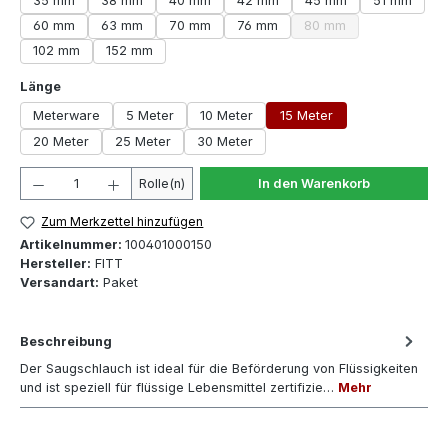
35 mm
38 mm
40 mm
42 mm
45 mm
51 mm
60 mm
63 mm
70 mm
76 mm
80 mm
(Diese Option ist zurze
102 mm
152 mm
auswählen
Länge
Meterware
5 Meter
10 Meter
15 Meter
20 Meter
25 Meter
30 Meter
Produkt Anzahl: Gib den gewünschten Wert ein oder 
Rolle(n)
In den Warenkorb
Zum Merkzettel hinzufügen
Artikelnummer:
100401000150
Hersteller:
FITT
Versandart:
Paket
Beschreibung
Der Saugschlauch ist ideal für die Beförderung von Flüssigkeiten
und ist speziell für flüssige Lebensmittel zertifizie…
Mehr