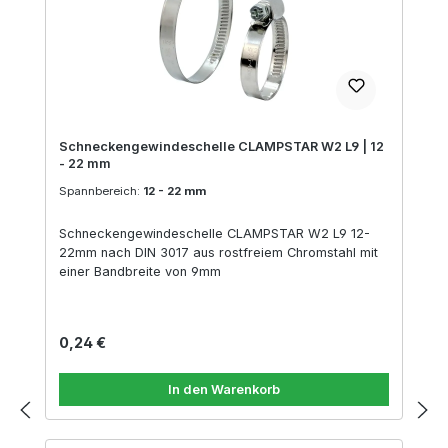
Schneckengewindeschelle CLAMPSTAR W2 L9 | 12
- 22 mm
Spannbereich:
12 - 22 mm
Schneckengewindeschelle CLAMPSTAR W2 L9 12-
22mm nach DIN 3017 aus rostfreiem Chromstahl mit
einer Bandbreite von 9mm
Regulärer Preis:
0,24 €
In den Warenkorb