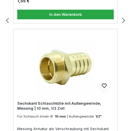
Regulärer Preis:
1,55 €
In den Warenkorb
Sechskant Schlauchtülle mit Außengewinde,
Messing | 10 mm, 1/2 Zoll
Für Schlauch Innen-Ø:
10 mm
|
Außengewinde:
1/2"
Messing Armatur als Verschraubung mit Sechskant