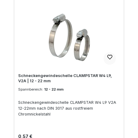
Schneckengewindeschelle CLAMPSTAR W4 L9,
V2A | 12 - 22 mm
Spannbereich:
12 - 22 mm
Schneckengewindeschelle CLAMPSTAR W4 L9 V2A
12-22mm nach DIN 3017 aus rostfreiem
Chromnickelstahl
Regulärer Preis:
0,57 €