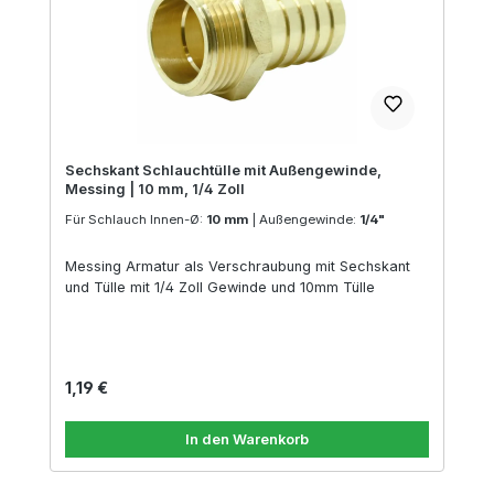
Sechskant Schlauchtülle mit Außengewinde,
Messing | 10 mm, 1/4 Zoll
Für Schlauch Innen-Ø:
10 mm
|
Außengewinde:
1/4"
Messing Armatur als Verschraubung mit Sechskant
und Tülle mit 1/4 Zoll Gewinde und 10mm Tülle
Regulärer Preis:
1,19 €
In den Warenkorb