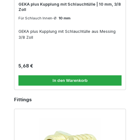
GEKA plus Kupplung mit Schlauchtülle | 10 mm, 3/8
Zoll
Für Schlauch Innen-Ø:
10 mm
GEKA plus Kupplung mit Schlauchtülle aus Messing
3/8 Zoll
Regulärer Preis:
5,68 €
In den Warenkorb
Produktgalerie überspringen
Fittings