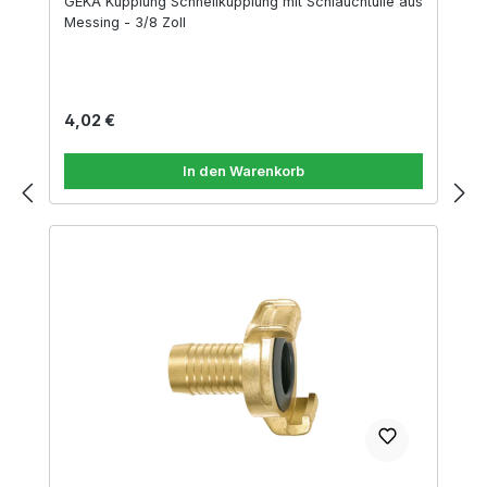
GEKA Kupplung Schnellkupplung mit Schlauchtülle aus
Messing - 3/8 Zoll
Regulärer Preis:
4,02 €
In den Warenkorb