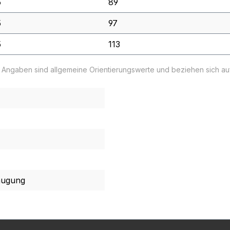
5
89
5
97
5
113
e Angaben sind allgemeine Orientierungswerte und beziehen sich a
augung