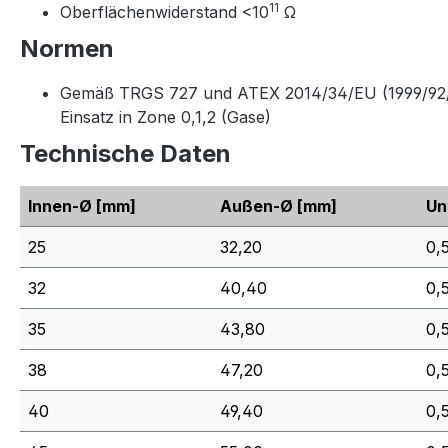
11
Oberflächenwiderstand <10
Ω
Normen
Gemäß TRGS 727 und ATEX 2014/34/EU (1999/92/EG)
Einsatz in Zone 0,1,2 (Gase)
Technische Daten
Innen-Ø
[mm]
Außen-Ø
[mm]
Un
25
32,20
0,
32
40,40
0,
35
43,80
0,
38
47,20
0,
40
49,40
0,