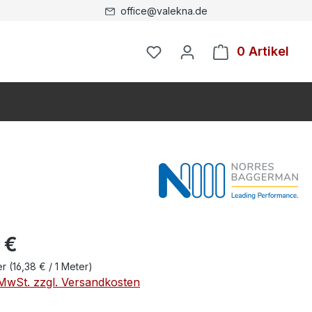
office@valekna.de
0 Artikel
 €
er
(16,38 € / 1 Meter)
. MwSt. zzgl. Versandkosten