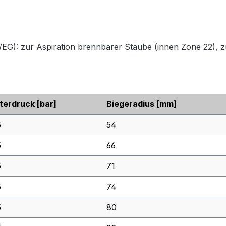
: zur Aspiration brennbarer Stäube (innen Zone 22), zu
terdruck
[bar]
Biegeradius
[mm]
5
54
5
66
5
71
5
74
5
80