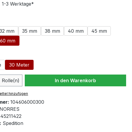
: 1-3 Werktage*
swählen
32 mm
35 mm
38 mm
40 mm
45 mm
60 mm
ählen
e
30 Meter
 Anzahl: Gib den gewünschten Wert ein 
Rolle(n)
In den Warenkorb
ttel hinzufügen
mer:
104606000300
NORRES
45211422
:
Spedition