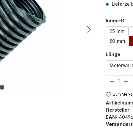
Lieferzeit
au
Innen-Ø
25 mm
50 mm
ausw
Länge
Meterwar
Produkt
Zum Merkze
Artikelnum
Hersteller:
EAN:
40496
Versandart