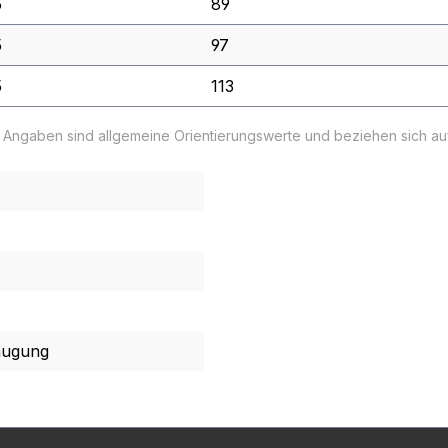
5
89
5
97
5
113
e Angaben sind allgemeine Orientierungswerte und beziehen sich a
augung