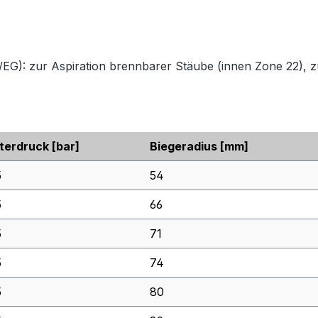
: zur Aspiration brennbarer Stäube (innen Zone 22), zu
terdruck
[bar]
Biegeradius
[mm]
5
54
5
66
5
71
5
74
5
80