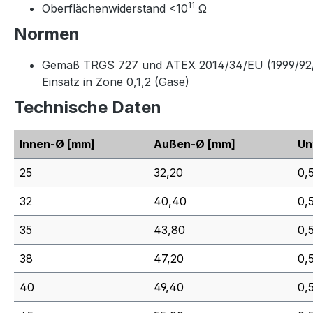
11
Oberflächenwiderstand <10
Ω
Normen
Gemäß TRGS 727 und ATEX 2014/34/EU (1999/92/EG)
Einsatz in Zone 0,1,2 (Gase)
Technische Daten
Innen-Ø
[mm]
Außen-Ø
[mm]
Un
25
32,20
0,
32
40,40
0,
35
43,80
0,
38
47,20
0,
40
49,40
0,