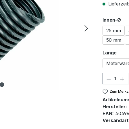
Lieferzeit
au
Innen-Ø
25 mm
50 mm
ausw
Länge
Meterwar
Produkt
Zum Merkze
Artikelnum
Hersteller:
EAN:
40496
Versandart