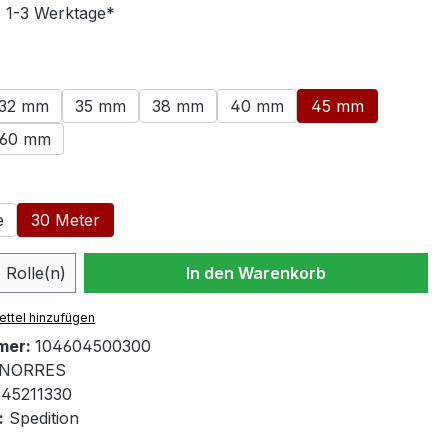
: 1-3 Werktage*
swählen
32 mm
35 mm
38 mm
40 mm
45 mm
60 mm
ählen
e
30 Meter
 Anzahl: Gib den gewünschten Wert ein 
Rolle(n)
In den Warenkorb
ttel hinzufügen
mer:
104604500300
NORRES
45211330
:
Spedition