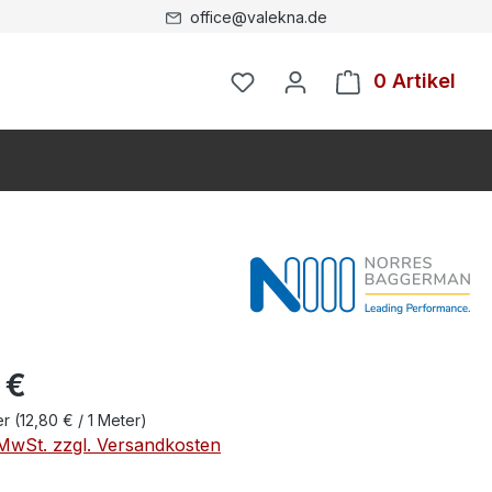
office@valekna.de
0 Artikel
 €
er
(12,80 € / 1 Meter)
. MwSt. zzgl. Versandkosten