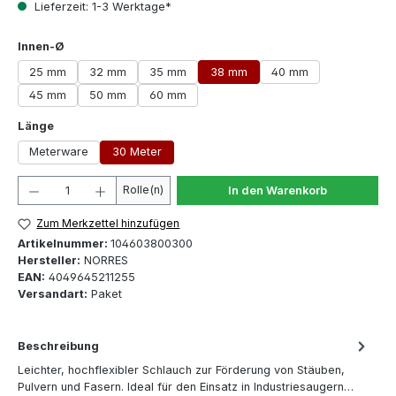
Lieferzeit: 1-3 Werktage*
auswählen
Innen-Ø
25 mm
32 mm
35 mm
38 mm
40 mm
45 mm
50 mm
60 mm
auswählen
Länge
Meterware
30 Meter
Produkt Anzahl: Gib den gewünschten Wert ein oder 
Rolle(n)
In den Warenkorb
Zum Merkzettel hinzufügen
Artikelnummer:
104603800300
Hersteller:
NORRES
EAN:
4049645211255
Versandart:
Paket
Beschreibung
Leichter, hochflexibler Schlauch zur Förderung von Stäuben,
Pulvern und Fasern. Ideal für den Einsatz in Industriesaugern…