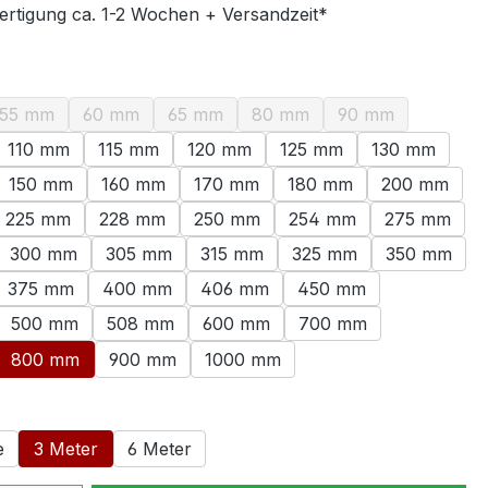
ertigung ca. 1-2 Wochen + Versandzeit*
swählen
55 mm
60 mm
65 mm
80 mm
90 mm
ption ist zurzeit nicht verfügbar.)
(Diese Option ist zurzeit nicht verfügbar.)
(Diese Option ist zurzeit nicht verfügbar.)
(Diese Option ist zurzeit nicht verfügbar.
(Diese Option ist zurzeit nich
(Diese Option ist 
110 mm
115 mm
120 mm
125 mm
130 mm
ption ist zurzeit nicht verfügbar.)
150 mm
160 mm
170 mm
180 mm
200 mm
225 mm
228 mm
250 mm
254 mm
275 mm
300 mm
305 mm
315 mm
325 mm
350 mm
375 mm
400 mm
406 mm
450 mm
500 mm
508 mm
600 mm
700 mm
800 mm
900 mm
1000 mm
ählen
e
3 Meter
6 Meter