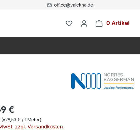
office@valekna.de
0 Artikel
59 €
r
(629,53 € / 1 Meter)
. MwSt. zzgl. Versandkosten