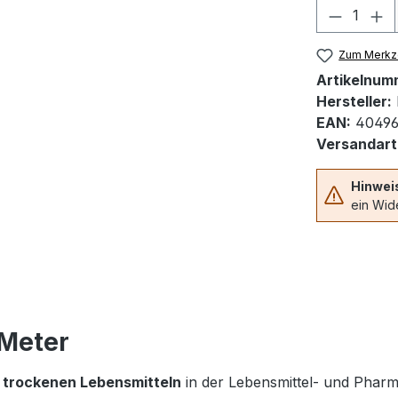
Produkt
Zum Merkze
Artikelnum
Hersteller:
EAN:
40496
Versandart
Hinwei
ein Wide
 Meter
n
trockenen Lebensmitteln
in der Lebensmittel- und Pharm