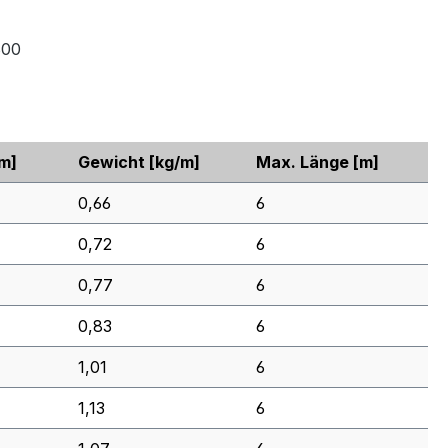
600
m]
Gewicht
[kg/m]
Max. Länge
[m]
0,66
6
0,72
6
0,77
6
0,83
6
1,01
6
1,13
6