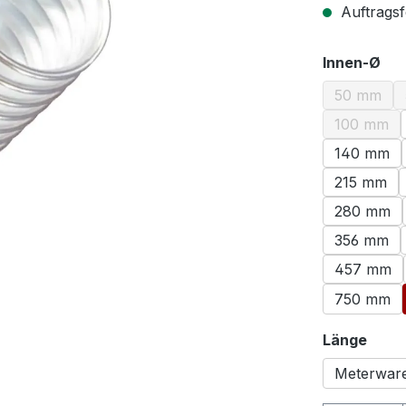
Auftragsf
au
Innen-Ø
50 mm
(Diese O
100 mm
(Diese O
140 mm
215 mm
280 mm
356 mm
457 mm
750 mm
ausw
Länge
Meterwar