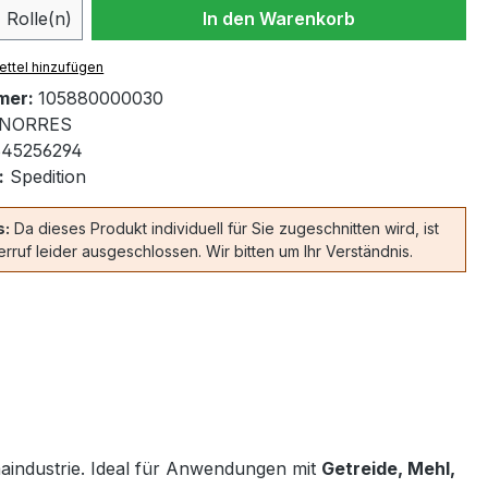
 Anzahl: Gib den gewünschten Wert ein 
Rolle(n)
In den Warenkorb
ttel hinzufügen
mer:
105880000030
NORRES
45256294
:
Spedition
s:
Da dieses Produkt individuell für Sie zugeschnitten wird, ist
rruf leider ausgeschlossen. Wir bitten um Ihr Verständnis.
aindustrie. Ideal für Anwendungen mit
Getreide, Mehl,