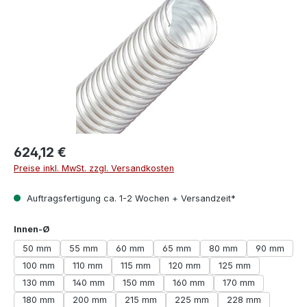
624,12 €
Preise inkl. MwSt. zzgl. Versandkosten
Auftragsfertigung ca. 1-2 Wochen + Versandzeit*
auswählen
Innen-Ø
50 mm
55 mm
60 mm
65 mm
80 mm
90 mm
100 mm
110 mm
115 mm
120 mm
125 mm
130 mm
140 mm
150 mm
160 mm
170 mm
180 mm
200 mm
215 mm
225 mm
228 mm