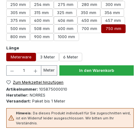
250 mm
254 mm
275 mm
280 mm
300 mm
305 mm
315 mm
325 mm
350 mm
356 mm
375 mm
400 mm
406 mm
450 mm
457 mm
500 mm
508 mm
600 mm
700 mm
750 mm
800 mm
900 mm
1000 mm
auswählen
Länge
Meterware
3 Meter
6 Meter
Produkt Anzahl: Gib den gewünschten Wert ein oder 
Meter
In den Warenkorb
Zum Merkzettel hinzufügen
Artikelnummer:
105875000010
Hersteller:
NORRES
Versandart:
Paket bis 1 Meter
Hinweis:
Da dieses Produkt individuell für Sie zugeschnitten wird,
ist ein Widerruf leider ausgeschlossen. Wir bitten um Ihr
Verständnis.