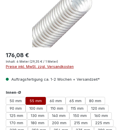
176,08 €
Inhalt:
6 Meter
(29,35 € / 1 Meter)
Preise inkl. MwSt. zzgl. Versandkosten
Auftragsfertigung ca. 1-2 Wochen + Versandzeit*
auswählen
Innen-Ø
50 mm
55 mm
60 mm
65 mm
80 mm
90 mm
100 mm
110 mm
115 mm
120 mm
125 mm
130 mm
140 mm
150 mm
160 mm
170 mm
180 mm
200 mm
215 mm
225 mm